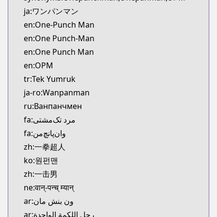
Kitsu
ja:ワンパンマン
https://kitsu.app/manga/24147
en:One-Punch Man
CDJapan
en:One Punch-Man
CDJapan
en:One Punch Man
https://www.anime-planet.com/manga/https://ww
MangaUpdates
en:OPM
MangaUpdates
tr:Tek Yumruk
https://www.mangaupdates.com/series.html?id=8
ja-ro:Wanpanman
Book☆Walker
ru:Ванпанчмен
Book☆Walker
fa:مرد تک‌مشتی
https://bookwalker.jp/series/70257/list
fa:وان‌پانچ‌من
Official English
Official English
zh:一拳超人
https://www.viz.com/shonenjump/chapters/one-
ko:원펀맨
Naver Series
zh:一击男
Naver Series
ne:वान्-पन्च् म्यान्
https://series.naver.com/comic/detail.series?pro
ar:ون بنش مان
Comico
ar:رجل اللكمة الواحدة
Comico