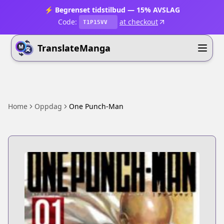
⚡ Begrenset tidstilbud — 15% AVSLAG
Code:
at checkout
T1P15VV
TranslateManga
Home
Oppdag
One Punch-Man