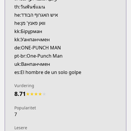
https://www.comico.jp/magazine_comic/34265
th:วันพันช์แมน
Bilibili
he:איש האגרוף הבודד
Bilibili
he:וואן פאנץ' מן
https://manga.bilibili.com/detail/mc26470
kk:Бірұрман
Viz
kk:Уанпанчмен
Viz
de:ONE-PUNCH MAN
https://www.viz.com/shonenjump/chapters/one-
Tonari no Young Jump
pt-br:One-Punch Man
Tonari no Young Jump
uk:Ванпанчмен
https://tonarinoyj.jp/episode/13932016480028985
es:El hombre de un solo golpe
Vurdering
8.71
★
★
★
★
★
Popularitet
7
Lesere