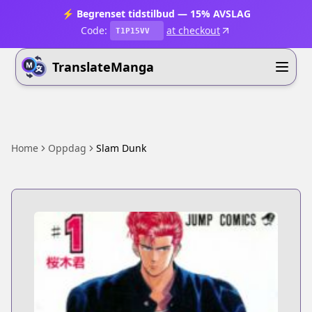
⚡ Begrenset tidstilbud — 15% AVSLAG
Code:
at checkout
T1P15VV
TranslateManga
Home
Oppdag
Slam Dunk