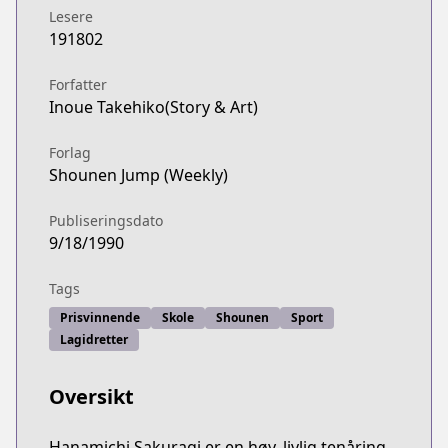
Lesere
191802
Forfatter
Inoue Takehiko(Story & Art)
Forlag
Shounen Jump (Weekly)
Publiseringsdato
9/18/1990
Tags
Prisvinnende
Skole
Shounen
Sport
Lagidretter
Oversikt
Hanamichi Sakuragi er en høy, livlig tenåring