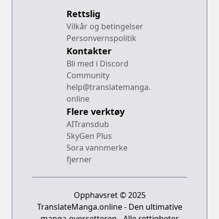
Rettslig
Vilkår og betingelser
Personvernspolitik
Kontakter
Bli med i Discord
Community
help@translatemanga.
online
Flere verktøy
AITransdub
SkyGen Plus
Sora vannmerke
fjerner
Opphavsret © 2025
TranslateManga.online - Den ultimative
manga-oversetteren - Alle rettigheter