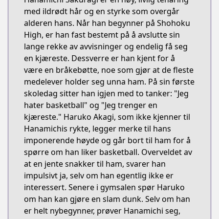
med ildrødt hår og en styrke som overgår
alderen hans. Når han begynner på Shohoku
High, er han fast bestemt på å avslutte sin
lange rekke av avvisninger og endelig få seg
en kjæreste. Dessverre er han kjent for å
være en bråkebøtte, noe som gjør at de fleste
medelever holder seg unna ham. På sin første
skoledag sitter han igjen med to tanker: "Jeg
hater basketball" og "Jeg trenger en
kjæreste." Haruko Akagi, som ikke kjenner til
Hanamichis rykte, legger merke til hans
imponerende høyde og går bort til ham for å
spørre om han liker basketball. Overveldet av
at en jente snakker til ham, svarer han
impulsivt ja, selv om han egentlig ikke er
interessert. Senere i gymsalen spør Haruko
om han kan gjøre en slam dunk. Selv om han
er helt nybegynner, prøver Hanamichi seg,