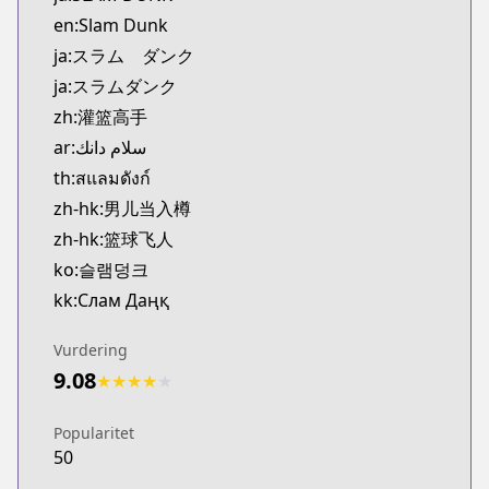
Official English
en:Slam Dunk
https://www.viz.com/slam-dunk
ja:スラム ダンク
ja:スラムダンク
zh:灌篮高手
ar:سلام دانك
th:สแลมดังก์
zh-hk:男儿当入樽
zh-hk:篮球飞人
ko:슬램덩크
kk:Слам Даңқ
Vurdering
9.08
★
★
★
★
★
Popularitet
50