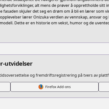
t/B07875455R
lighetsforviklinger, alt mens de prøver å opprettholde sitt
e fasaden skjuler det seg en drøm om å bli en lærer som vir
 opplevelser lærer Onizuka verdien av vennskap, ansvar og h
/shonan-junai-gumi
emodell. Dette er en historie om vekst, humor og de uventede
/420836/
r-utvidelser
idsoversettelse og fremdriftsregistrering på tvers av platt
s.html?id=421
Firefox Add-ons