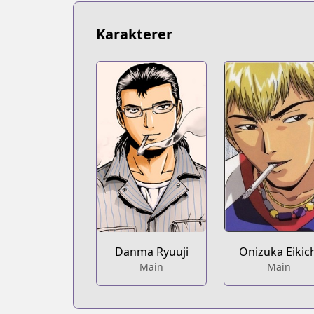
Karakterer
Danma Ryuuji
Onizuka Eikic
Main
Main