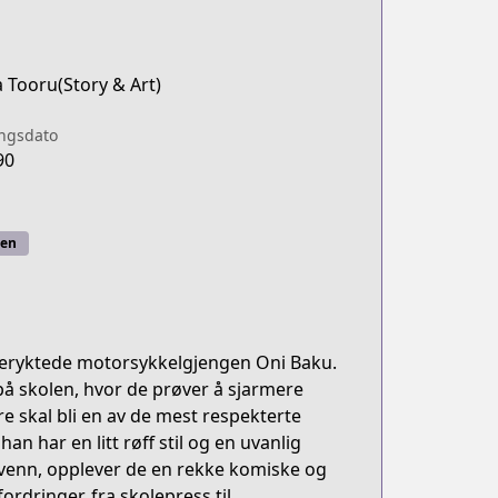
 Tooru(Story & Art)
ingsdato
90
en
 beryktede motorsykkelgjengen Oni Baku.
 på skolen, hvor de prøver å sjarmere
e skal bli en av de mest respekterte
n har en litt røff stil og en uvanlig
 venn, opplever de en rekke komiske og
dringer, fra skolepress til