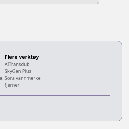
Flere verktøy
AITransdub
SkyGen Plus
a.
Sora vannmerke
fjerner