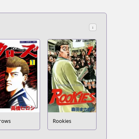
↓
rows
Rookies