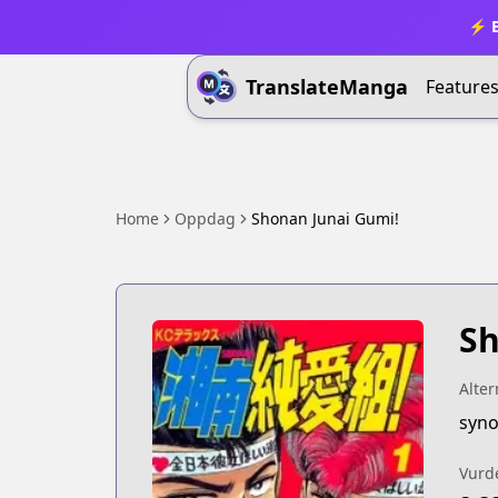
⚡ B
TranslateManga
Feature
Home
Oppdag
Shonan Junai Gumi!
Sh
Alter
syno
Vurd