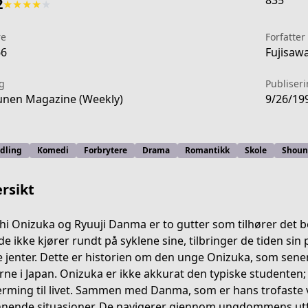
835
2
★
★
★
★
★
re
Forfatter
66
Fujisawa
g
Publiser
nen Magazine (Weekly)
9/26/19
dling
Komedi
Forbrytere
Drama
Romantikk
Skole
Shoun
rsikt
chi Onizuka og Ryuuji Danma er to gutter som tilhører det
de ikke kjører rundt på syklene sine, tilbringer de tiden sin
 jenter. Dette er historien om den unge Onizuka, som sener
-7228-42e1-b49c-bbb50a8befdd
rne i Japan. Onizuka er ikke akkurat den typiske studenten; ha
ærming til livet. Sammen med Danma, som er hans trofaste
nende situasjoner. De navigerer gjennom ungdommens utfor