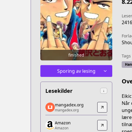
8.2
Lese
241
Forla
Shou
finished
Tags
Han
Sporing av lesing
Ove
Lesekilder
↓
Eiki
mangadex.org
Når 
mangadex.org
mangadex.org
unge
mangadex.org
https://mangadex.org/title/857a4d6b
lære
Amazon
Amazon
tiln
Amazon
Amazon
spen