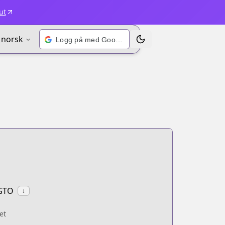
ut
norsk
Logg på med Google
Bytt tema
 GTO
↓
et