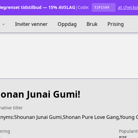
egrenset tidstilbud — 15% AVSLAG
|
Code:
at checko
T1P15VV
s
Inviter venner
Oppdag
Bruk
Prising
onan Junai Gumi!
native titler
nyms:Shounan Junai Gumi,Shonan Pure Love Gang,Young
ering
Popularit