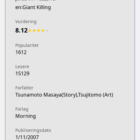
Comic Days
en:Giant Killing
https://comic-days.com/episode/13932016480029
Manga Planet
Vurdering
Manga Planet
8.12
★
★
★
★
★
https://read.mangaplanet.com/comic/6170d8134
Kodansha
Popularitet
Kodansha
1612
https://kodansha.us/series/giant-killing/
Lesere
15129
Forfatter
Tsunamoto Masaya(Story),Tsujitomo (Art)
Forlag
Morning
Publiseringsdato
1/11/2007