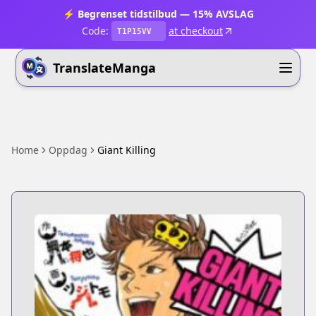
⚡ Begrenset tidstilbud — 15% AVSLAG
Code:
at checkout
T1P15VV
TranslateManga
Home
Oppdag
Giant Killing