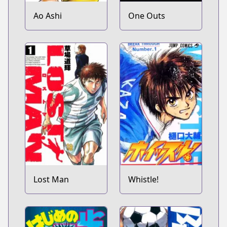
Ao Ashi
One Outs
Lost Man
Whistle!