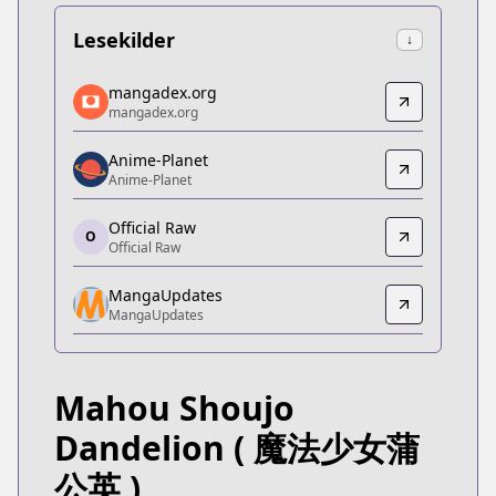
Lesekilder
↓
mangadex.org
mangadex.org
mangadex.org
mangadex.org
https://mangadex.org/title/663ada19-032e-4d5b-
Anime-Planet
Anime-Planet
Anime-Planet
Anime-Planet
https://www.anime-planet.com/manga/mahou-sho
Official Raw
O
Official Raw
Official Raw
Official Raw
MangaUpdates
https://flowercomics.jp/title/1565
MangaUpdates
MangaUpdates
MangaUpdates
https://www.mangaupdates.com/series.html?id=o
Mahou Shoujo
Book☆Walker
Book☆Walker
Dandelion
( 魔法少女蒲
https://bookwalker.jp/series/520662/list
公英 )
Official English