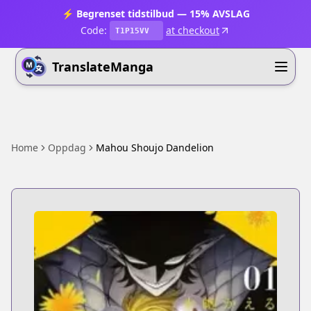
⚡ Begrenset tidstilbud — 15% AVSLAG
Code:
at checkout
T1P15VV
TranslateManga
Home
Oppdag
Mahou Shoujo Dandelion