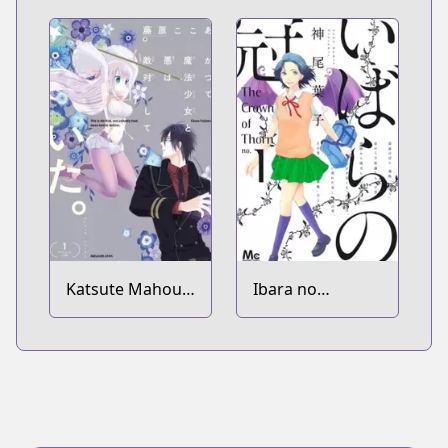
Katsute Mahou
Ibara no
Shoujo to Aku
Kanmuri
wa Tekitai
shiteita.