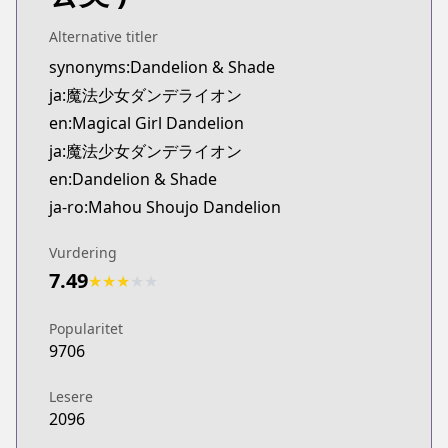
Official English
https://www.viz.com/vizmanga/chapters/magical-g
Alternative titler
synonyms:Dandelion & Shade
ja:魔法少女ダンデライオン
en:Magical Girl Dandelion
ja:魔法少女ダンデライオン
en:Dandelion & Shade
ja-ro:Mahou Shoujo Dandelion
Vurdering
7.49
★
★
★
★
★
Popularitet
9706
Lesere
2096