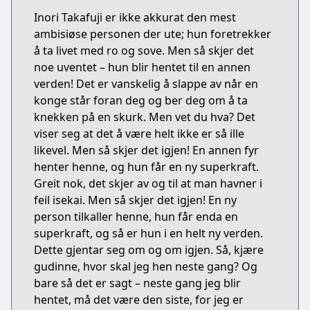
Inori Takafuji er ikke akkurat den mest
ambisiøse personen der ute; hun foretrekker
å ta livet med ro og sove. Men så skjer det
noe uventet – hun blir hentet til en annen
verden! Det er vanskelig å slappe av når en
konge står foran deg og ber deg om å ta
knekken på en skurk. Men vet du hva? Det
viser seg at det å være helt ikke er så ille
likevel. Men så skjer det igjen! En annen fyr
henter henne, og hun får en ny superkraft.
Greit nok, det skjer av og til at man havner i
feil isekai. Men så skjer det igjen! En ny
person tilkaller henne, hun får enda en
superkraft, og så er hun i en helt ny verden.
Dette gjentar seg om og om igjen. Så, kjære
gudinne, hvor skal jeg hen neste gang? Og
bare så det er sagt – neste gang jeg blir
hentet, må det være den siste, for jeg er