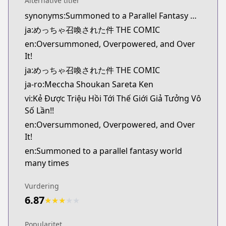
Alternative titler
Kitsu
synonyms:Summoned to a Parallel Fantasy World Many Times
https://kitsu.app/manga/57931
ja:めっちゃ召喚された件 THE COMIC
CDJapan
CDJapan
en:Oversummoned, Overpowered, and Over
https://www.anime-planet.com/manga/https://ww
It!
MangaUpdates
ja:めっちゃ召喚された件 THE COMIC
MangaUpdates
ja-ro:Meccha Shoukan Sareta Ken
https://www.mangaupdates.com/series.html?id=1
vi:Kẻ Được Triệu Hồi Tới Thế Giới Giả Tưởng Vô
novelUpdates
Số Lần!!
novelUpdates
en:Oversummoned, Overpowered, and Over
https://www.novelupdates.com/series/i-was-summo
It!
Book☆Walker
en:Summoned to a parallel fantasy world
Book☆Walker
many times
https://bookwalker.jp/series/275215/list
Official English
Vurdering
Official English
6.87
https://j-novel.club/series/oversummoned-overp
★
★
★
★
★
Popularitet