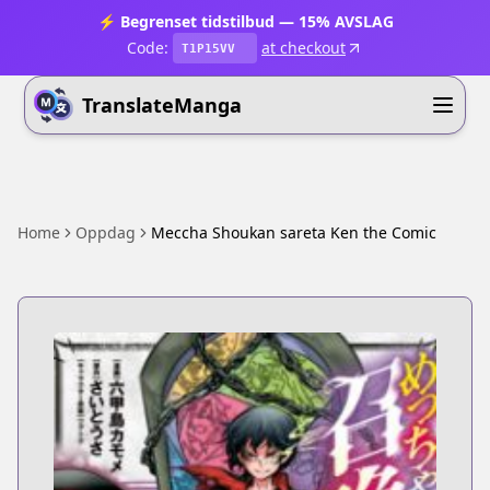
⚡ Begrenset tidstilbud — 15% AVSLAG
Code:
at checkout
T1P15VV
TranslateManga
Home
Oppdag
Meccha Shoukan sareta Ken the Comic