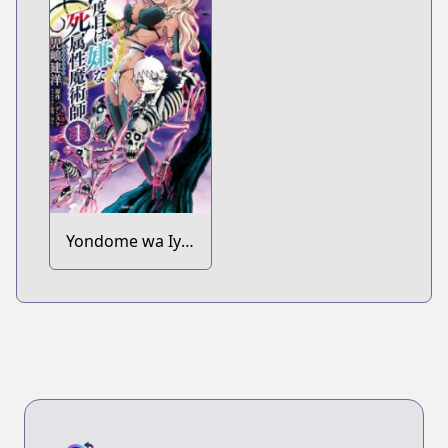
Yondome wa Iya
na Shizokusei
Majutsushi