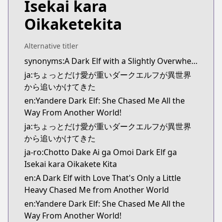
Isekai kara
Kitsu
Kitsu
Oikaketekita
https://kitsu.app/manga/65586
MangaUpdates
Alternative titler
MangaUpdates
synonyms:A Dark Elf with a Slightly Overwhelming Love Chased Me All the Way from Another World
https://www.mangaupdates.com/series.html?id=1
ja:ちょっとだけ愛が重いダークエルフが異世界
Book☆Walker
から追いかけてきた
Book☆Walker
https://bookwalker.jp/series/384344/list
en:Yandere Dark Elf: She Chased Me All the
Official English
Way From Another World!
Official English
ja:ちょっとだけ愛が重いダークエルフが異世界
https://sevenseasentertainment.com/series/yande
から追いかけてきた
ja-ro:Chotto Dake Ai ga Omoi Dark Elf ga
Isekai kara Oikakete Kita
en:A Dark Elf with Love That's Only a Little
Heavy Chased Me from Another World
en:Yandere Dark Elf: She Chased Me All the
Way From Another World!