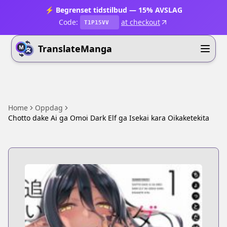
⚡ Begrenset tidstilbud — 15% AVSLAG
Code:
at checkout
T1P15VV
TranslateManga
Home
Oppdag
Chotto dake Ai ga Omoi Dark Elf ga Isekai kara Oikaketekita