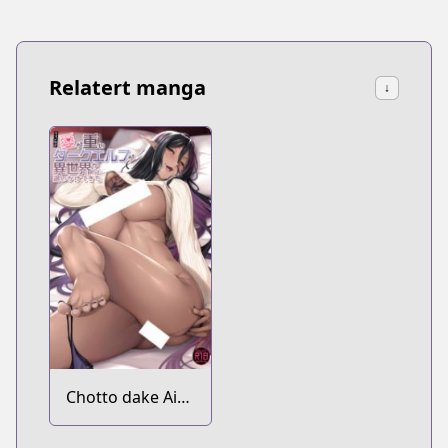
Relatert manga
↓
Chotto dake Ai
ga Omoi Dark Elf
ga Isekai kara