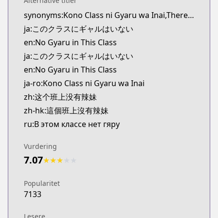
Alternative titler
Kitsu
synonyms:Kono Class ni Gyaru wa Inai,There Are No Gals in This Class
https://kitsu.app/manga/73059
ja:このクラスにギャルはいない
CDJapan
CDJapan
en:No Gyaru in This Class
https://www.anime-planet.com/manga/https://ww
ja:このクラスにギャルはいない
MangaUpdates
en:No Gyaru in This Class
MangaUpdates
ja-ro:Kono Class ni Gyaru wa Inai
https://www.mangaupdates.com/series.html?id=p
zh:这个班上没有辣妹
Book☆Walker
zh-hk:這個班上沒有辣妹
Book☆Walker
https://bookwalker.jp/series/506849/list
ru:В этом классе нет гяру
Official English
Official English
Vurdering
https://mangaplus.shueisha.co.jp/titles/100357
7.07
★
★
★
★
★
Popularitet
7133
Lesere