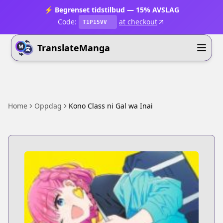
⚡ Begrenset tidstilbud — 15% AVSLAG
Code:
at checkout
T1P15VV
TranslateManga
Home
Oppdag
Kono Class ni Gal wa Inai