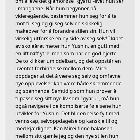
om å leve det glamorøse "gyaru"-livet hun ser
i mangaene. Når hun begynner på
videregående, bestemmer hun seg for å ta
mot til seg og gi seg selv en skikkelig
makeover for å forandre stilen sin. Hun vil
virkelig utforske en ny side av seg selv! I løpet
av skoleåret møter hun Yushin, en gutt med
en litt røff ytre, men som har en god hjerte.
De to klikker umiddelbart, og det oppstår en
uventet forbindelse mellom dem. Mirei
oppdager at det å være seg selv og omfavne
nye opplevelser kan være både skremmende
og spennende. Samtidig som hun prøver å
tilpasse seg sitt nye liv som "gyaru", må hun
også navigere i de kompliserte følelsene hun
utvikler for Yushin. Det blir en reise fylt med
vennskap, selvoppdagelse og kanskje til og
med kjærlighet. Kan Mirei finne balansen
mellom sitt gamle jeg og den nye stilen hun