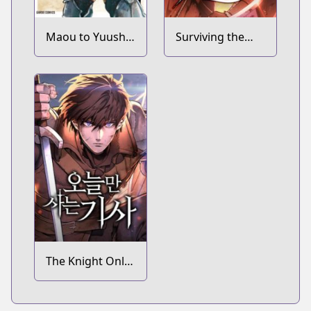
Maou to Yuusha
Surviving the
no Tatakai no
Game as a
Ura de
Barbarian
The Knight Only
Lives Today