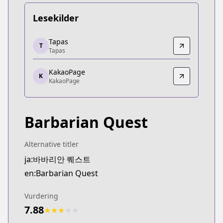
Lesekilder
Tapas
Tapas
T
Tapas
Tapas
https://tapas.io/series/barbarian-quest/info
KakaoPage
KakaoPage
K
KakaoPage
KakaoPage
https://page.kakao.com/home?seriesId=57943457
Barbarian Quest
Alternative titler
ja:바바리안 퀘스트
en:Barbarian Quest
Vurdering
7.88
★
★
★
★
★