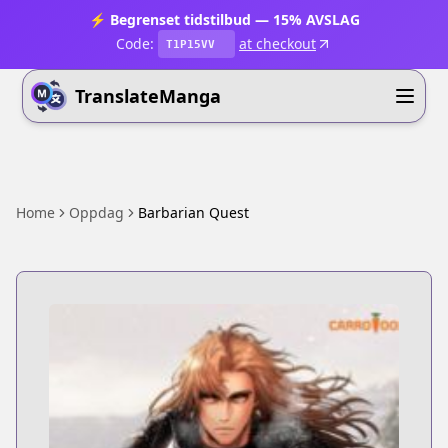
⚡ Begrenset tidstilbud — 15% AVSLAG
Code:
at checkout
T1P15VV
TranslateManga
Home
Oppdag
Barbarian Quest