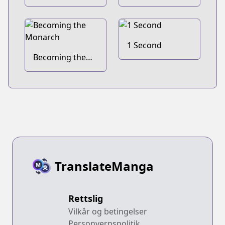
no Tatakai no
Ura de
1 Second
Becoming the
Monarch
TranslateManga
Rettslig
Vilkår og betingelser
Personvernspolitik