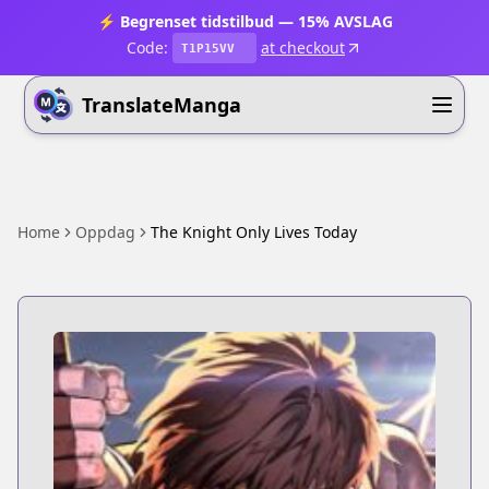
⚡ Begrenset tidstilbud — 15% AVSLAG
Code:
at checkout
T1P15VV
TranslateManga
Home
Oppdag
The Knight Only Lives Today