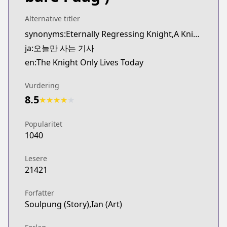
Webtoons
https://www.webtoons.com/en/fantasy/the-knight-o
Alternative titler
Naver Webtoon
synonyms:Eternally Regressing Knight,A Knight Who Eternally Regresses,Oneul-man Saneun Gisa
Naver Webtoon
ja:오늘만 사는 기사
https://comic.naver.com/webtoon/list?titleId=8245
en:The Knight Only Lives Today
Naver Series
Naver Series
Vurdering
https://series.naver.com/comic/detail.series?pro
8.5
★
★
★
★
★
Popularitet
1040
Lesere
21421
Forfatter
Soulpung (Story),Ian (Art)