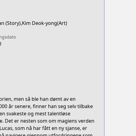
n (Story),Kim Deok-yong(Art)
ingsdato
0
rien, men så ble han dømt av en
00 år senere, finner han seg selv tilbake
den svakeste og mest talentløse
re. Det er nesten som om magiens verden
 Lucas, som nå har fått en ny sjanse, er
n må navigere gjennom utfordringene som