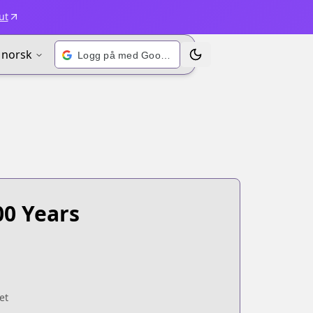
ut
norsk
Logg på med Google
Bytt tema
00 Years
et