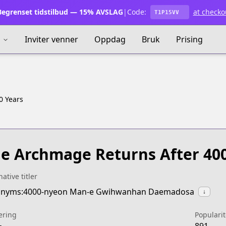
egrenset tidstilbud — 15% AVSLAG
|
Code:
at checko
T1P15VV
s
Inviter venner
Oppdag
Bruk
Prising
0 Years
e Archmage Returns After 40
native titler
onyms:4000-nyeon Man-e Gwihwanhan Daemadosa
↓
ering
Popularit