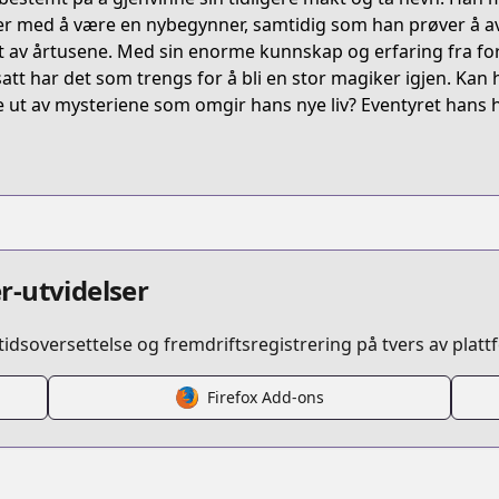
285
er med å være en nybegynner, samtidig som han prøver å 
t av årtusene. Med sin enorme kunnskap og erfaring fra fortid
satt har det som trengs for å bli en stor magiker igjen. Kan
ent/4000년-만에-귀환한-대마도사/2385
e ut av mysteriene som omgir hans nye liv? Eventyret hans h
eturns-after-4000-years/info
d=54884637
r-utvidelser
idsoversettelse og fremdriftsregistrering på tvers av platt
Firefox Add-ons