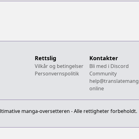
Shijou Saikyou
no Maou no
Shiso, Tensei
shite Shison-
tachi no Gakkou
e Kayou
Rettslig
Kontakter
Vilkår og betingelser
Bli med i Discord
Personvernspolitik
Community
help@translatemang
online
imative manga-oversetteren - Alle rettigheter forbeholdt.