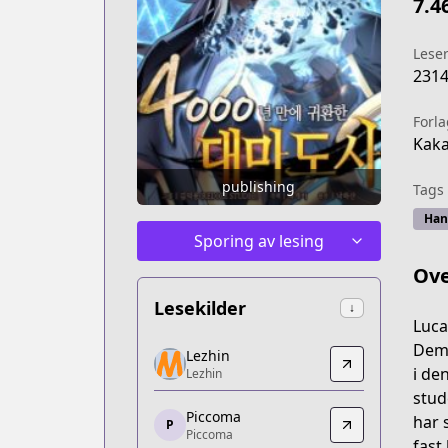
7.4
Lese
231
Forla
Kak
publishing
Tags
Han
Sporing av lesing
Ove
Lesekilder
↓
Luca
Lezhin
Demi
Lezhin
Lezhin
i de
Lezhin
https://www.delitoon.com/detail/daf_
stud
Piccoma
Piccoma
har 
P
Piccoma
Piccoma
fast