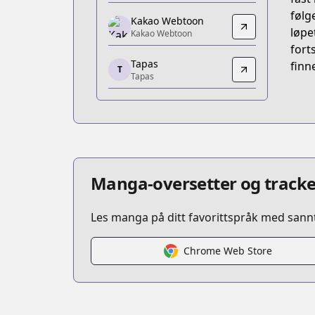
https://piccoma.com/web/product/37
følg
Kakao Webtoon
Kakao Webtoon
løpe
Kakao Webtoon
Kakao Webtoon
fort
Tapas
https://webtoon.kakao.com/cont
finn
T
Tapas
Tapas
Tapas
https://tapas.io/series/the-archmage-r
KakaoPage
KakaoPage
https://page.kakao.com/home?seriesI
Manga-oversetter og tracke
Les manga på ditt favorittspråk med sannt
Chrome Web Store