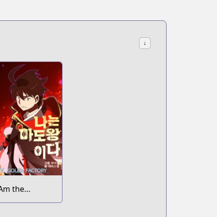
↓
 Am the
orcerer King