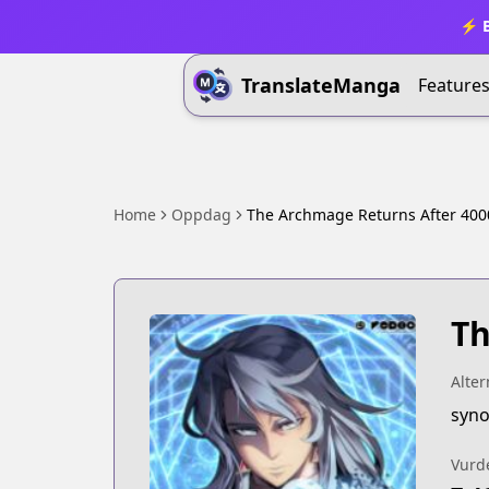
⚡ B
TranslateManga
Feature
Home
Oppdag
The Archmage Returns After 400
Th
Alter
syn
Vurd