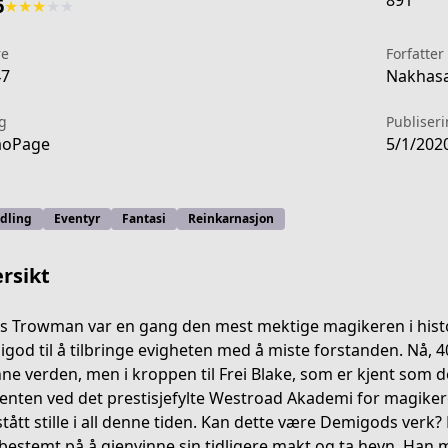
891
6
★
★
★
★
★
re
Forfatter
47
Nakhasa
g
Publiser
aoPage
5/1/202
dling
Eventyr
Fantasi
Reinkarnasjon
rsikt
s Trowman var en gang den mest mektige magikeren i histo
god til å tilbringe evigheten med å miste forstanden. Nå, 40
nne verden, men i kroppen til Frei Blake, som er kjent som 
0000339
enten ved det prestisjefylte Westroad Akademi for magike
stått stille i all denne tiden. Kan dette være Demigods verk?
 bestemt på å gjenvinne sin tidligere makt og ta hevn. Ha