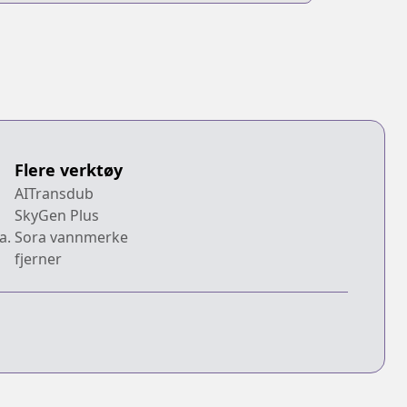
Flere verktøy
AITransdub
SkyGen Plus
a.
Sora vannmerke
fjerner