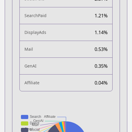
1.21%
SearchPaid
1.14%
DisplayAds
0.53%
Mail
0.35%
GenAI
0.04%
Affiliate