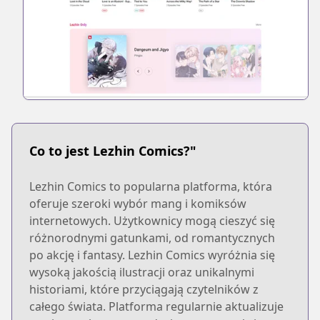
Co to jest Lezhin Comics?"
Lezhin Comics to popularna platforma, która
oferuje szeroki wybór mang i komiksów
internetowych. Użytkownicy mogą cieszyć się
różnorodnymi gatunkami, od romantycznych
po akcję i fantasy. Lezhin Comics wyróżnia się
wysoką jakością ilustracji oraz unikalnymi
historiami, które przyciągają czytelników z
całego świata. Platforma regularnie aktualizuje