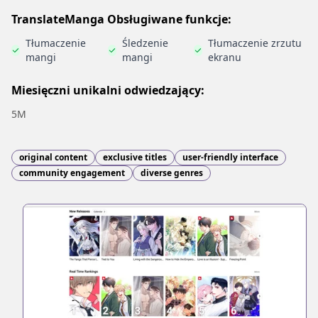
TranslateManga Obsługiwane funkcje:
Tłumaczenie
Śledzenie
Tłumaczenie zrzutu
mangi
mangi
ekranu
Miesięczni unikalni odwiedzający:
5M
original content
exclusive titles
user-friendly interface
community engagement
diverse genres