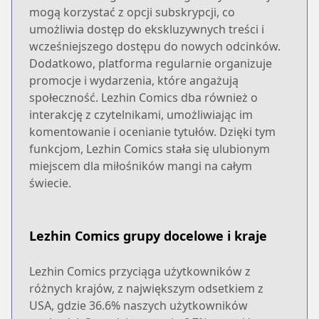
mogą korzystać z opcji subskrypcji, co
umożliwia dostęp do ekskluzywnych treści i
wcześniejszego dostępu do nowych odcinków.
Dodatkowo, platforma regularnie organizuje
promocje i wydarzenia, które angażują
społeczność. Lezhin Comics dba również o
interakcję z czytelnikami, umożliwiając im
komentowanie i ocenianie tytułów. Dzięki tym
funkcjom, Lezhin Comics stała się ulubionym
miejscem dla miłośników mangi na całym
świecie.
Lezhin Comics grupy docelowe i kraje
Lezhin Comics przyciąga użytkowników z
różnych krajów, z największym odsetkiem z
USA, gdzie 36.6% naszych użytkowników