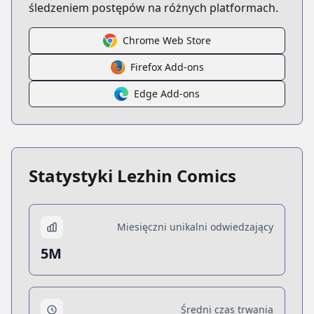
śledzeniem postępów na różnych platformach.
Chrome Web Store
Firefox Add-ons
Edge Add-ons
Statystyki Lezhin Comics
Miesięczni unikalni odwiedzający
5M
Średni czas trwania