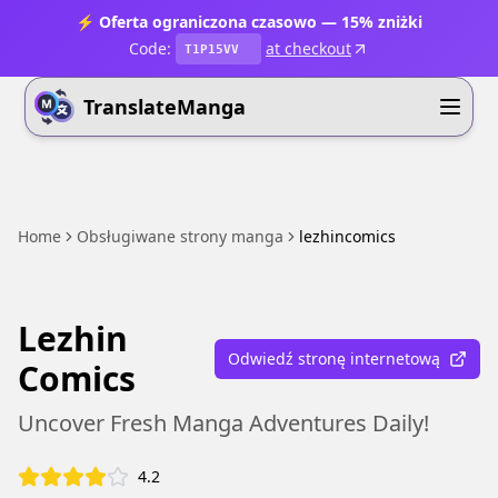
⚡ Oferta ograniczona czasowo — 15% zniżki
Code:
at checkout
T1P15VV
TranslateManga
Home
Obsługiwane strony manga
lezhincomics
Lezhin
Odwiedź stronę internetową
Comics
Uncover Fresh Manga Adventures Daily!
4.2