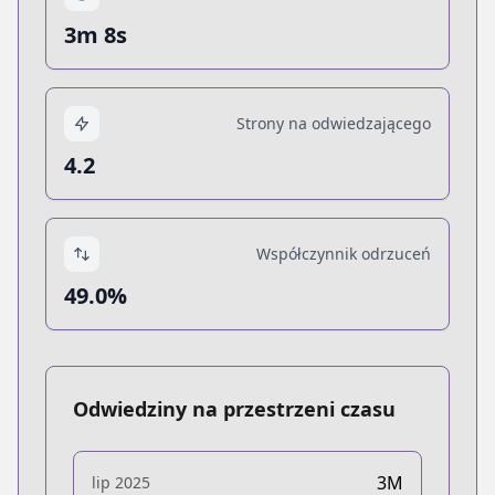
3m 8s
Strony na odwiedzającego
4.2
Współczynnik odrzuceń
49.0%
Odwiedziny na przestrzeni czasu
3M
lip 2025