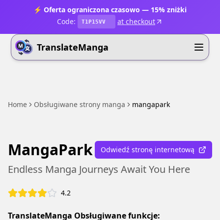
⚡ Oferta ograniczona czasowo — 15% zniżki
Code:
at checkout
T1P15VV
TranslateManga
Home
Obsługiwane strony manga
mangapark
MangaPark
Odwiedź stronę internetową
Endless Manga Journeys Await You Here
4.2
TranslateManga Obsługiwane funkcje: