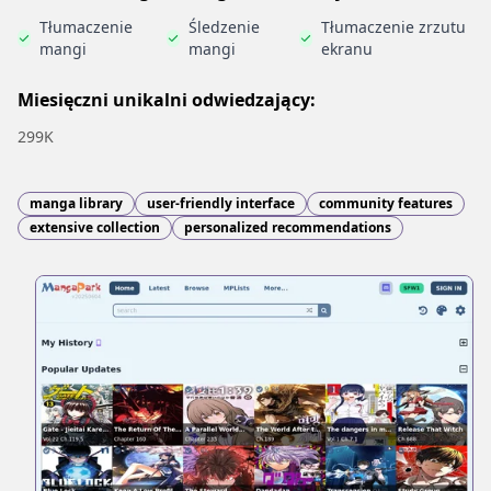
Tłumaczenie
Śledzenie
Tłumaczenie zrzutu
mangi
mangi
ekranu
Miesięczni unikalni odwiedzający:
299K
manga library
user-friendly interface
community features
extensive collection
personalized recommendations