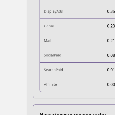
0.3
DisplayAds
0.2
GenAI
0.2
Mail
0.0
SocialPaid
0.0
SearchPaid
0.0
Affiliate
Najważniejsze regiony ruchu