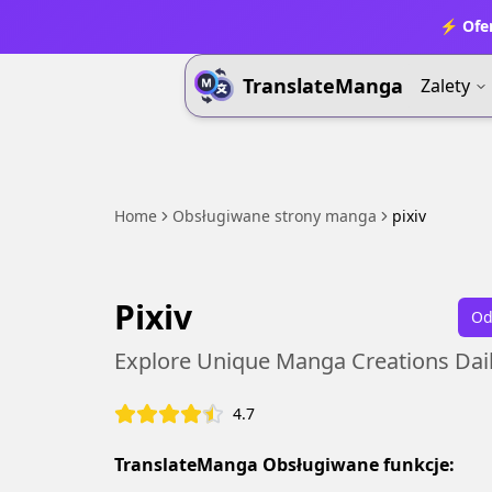
⚡ Ofer
TranslateManga
Zalety
Home
Obsługiwane strony manga
pixiv
Pixiv
Od
Explore Unique Manga Creations Dai
4.7
TranslateManga Obsługiwane funkcje: