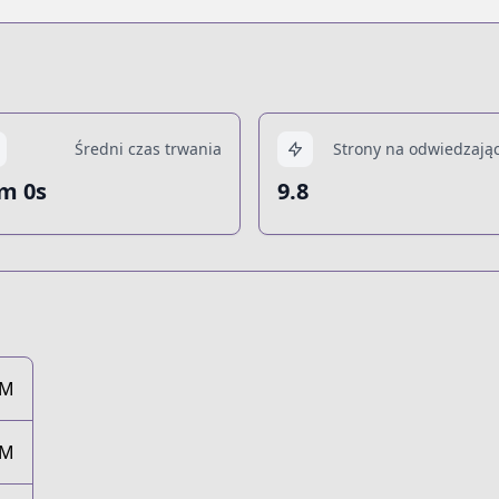
Średni czas trwania
Strony na odwiedzają
m 0s
9.8
2M
9M