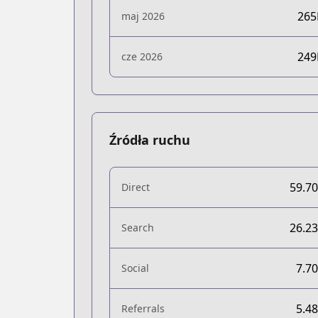
26
maj 2026
24
cze 2026
Źródła ruchu
59.7
Direct
26.2
Search
7.7
Social
5.4
Referrals