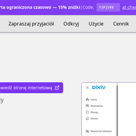
ta ograniczona czasowo — 15% zniżki
|
Code:
at che
T1P15VV
Zapraszaj przyjaciół
Odkryj
Użycie
Cennik
wiedź stronę internetową
ly