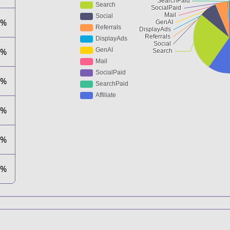
5%
3%
1%
8%
1%
0%