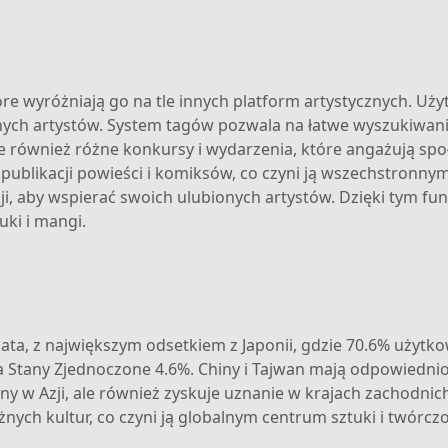
tóre wyróżniają go na tle innych platform artystycznych. U
innych artystów. System tagów pozwala na łatwe wyszukiwani
je również różne konkursy i wydarzenia, które angażują sp
publikacji powieści i komiksów, co czyni ją wszechstronn
i, aby wspierać swoich ulubionych artystów. Dzięki tym funk
uki i mangi.
iata, z największym odsetkiem z Japonii, gdzie 70.6% użytk
Stany Zjednoczone 4.6%. Chiny i Tajwan mają odpowiednio 
rny w Azji, ale również zyskuje uznanie w krajach zachodnich.
nych kultur, co czyni ją globalnym centrum sztuki i twórczo