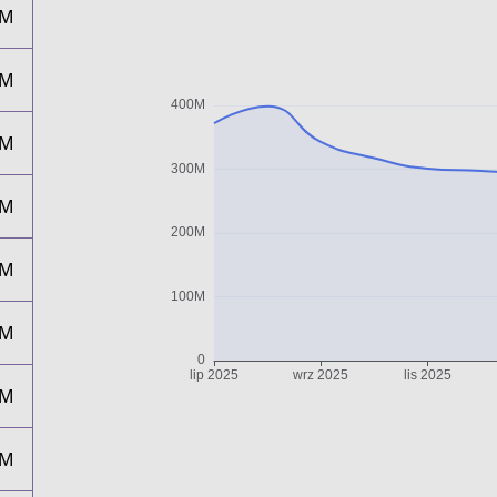
3M
7M
1M
7M
0M
3M
6M
0M