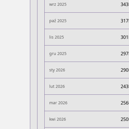
34
wrz 2025
31
paź 2025
30
lis 2025
29
gru 2025
29
sty 2026
24
lut 2026
25
mar 2026
25
kwi 2026