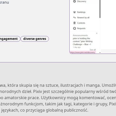
kranu
engagement
diverse genres
wa, która skupia się na sztuce, ilustracjach i manga. Umożl
rodnych dzieł. Pixiv jest szczególnie popularny wśród tw
ji po amatorskie prace. Użytkownicy mogą komentować, oceni
różnorodnym funkcjom, takim jak tagi, kategorie i grupy, Pi
u językach, co przyciąga globalną publiczność.