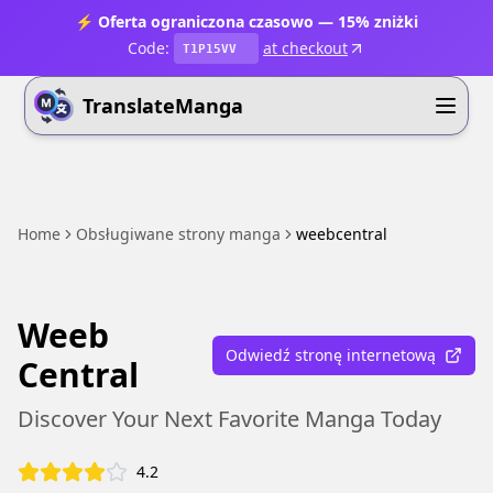
⚡ Oferta ograniczona czasowo — 15% zniżki
Code:
at checkout
T1P15VV
TranslateManga
Home
Obsługiwane strony manga
weebcentral
Weeb
Odwiedź stronę internetową
Central
Discover Your Next Favorite Manga Today
4.2