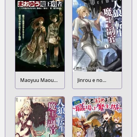
Maoyuu Maou
Jinrou e no
Yuusha
Tensei, Maou no
Fukukan:
Shidou-hen