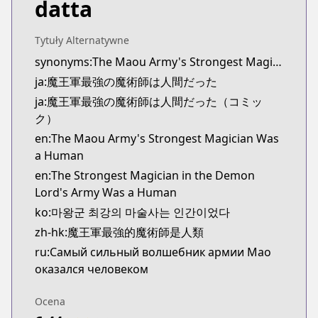
datta
Kitsu
Kitsu
https://kitsu.app/manga/57016
Tytuły Alternatywne
CDJapan
synonyms:The Maou Army's Strongest Magician Was a Human
CDJapan
ja:魔王軍最強の魔術師は人間だった
https://www.anime-planet.com/manga/https://ww
ja:魔王軍最強の魔術師は人間だった（コミッ
MangaUpdates
ク）
MangaUpdates
en:The Maou Army's Strongest Magician Was
https://www.mangaupdates.com/series.html?id=1
a Human
novelUpdates
en:The Strongest Magician in the Demon
novelUpdates
Lord's Army Was a Human
https://www.novelupdates.com/series/maou-gun-s
Book☆Walker
ko:마왕군 최강의 마술사는 인간이었다
Book☆Walker
zh-hk:魔王軍最強的魔術師是人類
https://bookwalker.jp/series/214322/list
ru:Самый сильный волшебник армии Мао
оказался человеком
Ocena