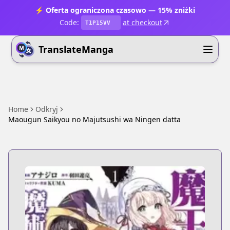
⚡ Oferta ograniczona czasowo — 15% zniżki
Code:
at checkout
T1P15VV
TranslateManga
Home
Odkryj
Maougun Saikyou no Majutsushi wa Ningen datta