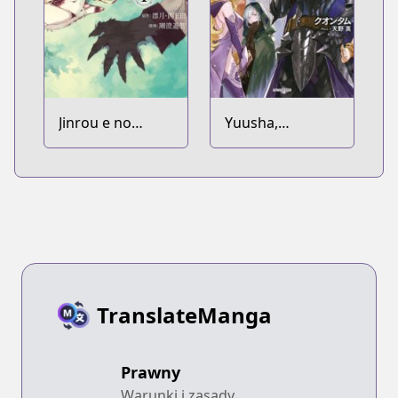
Jinrou e no
Yuusha,
Tensei, Maou no
Yamemasu:
Fukukan:
Tsugi no
Hajimari no
Shokuba wa
Shou
Maoujou
TranslateManga
Prawny
Warunki i zasady