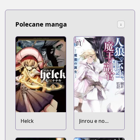
Polecane manga
↓
Helck
Jinrou e no
Tensei, Maou no
Fukukan