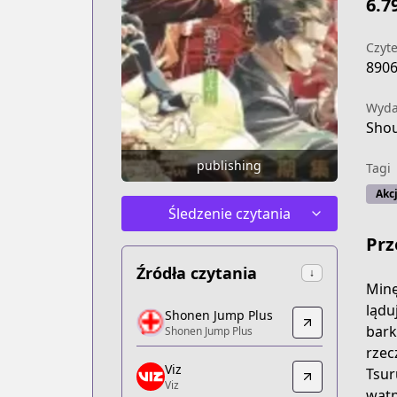
6.7
Czyte
890
Wyd
Shou
publishing
Tagi
Akc
Śledzenie czytania
Prz
Źródła czytania
↓
Minę
Shonen Jump Plus
lądu
Shonen Jump Plus
Shonen Jump Plus
bark
Shonen Jump Plus
https://shonenjumpplus.com/episode
rzec
Viz
Viz
Tsur
Viz
Viz
wątp