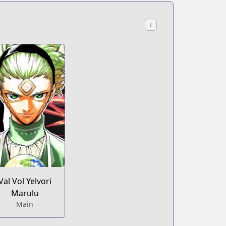
↓
Val Vol Yelvori
Marulu
Main