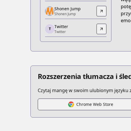
https://www.viz.com/shonenjump/chap
potę
Shonen Jump
Shonen Jump
przy
Shonen Jump
Shonen Jump
emoc
Twitter
https://www.shonenjump.com/j/rensai
T
Twitter
Twitter
Twitter
https://x.com/jujutsu_pr
MANGA Plus
MANGA Plus
https://mangaplus.shueisha.co.jp/title
Rozszerzenia tłumacza i śl
Czytaj mangę w swoim ulubionym języku z
Chrome Web Store