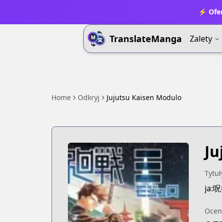
⚡ Ofer
TranslateManga
Zalety
Home
Odkryj
Jujutsu Kaisen Modulo
Ju
Tytuł
ja
Ocen