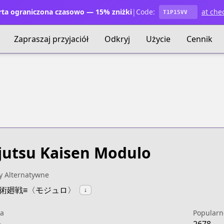
ta ograniczona czasowo — 15% zniżki
|
Code:
at che
T1P15VV
Zapraszaj przyjaciół
Odkryj
Użycie
Cennik
jutsu Kaisen Modulo
y Alternatywne
:呪術廻戦≡〈モジュロ〉
↓
a
Popularn