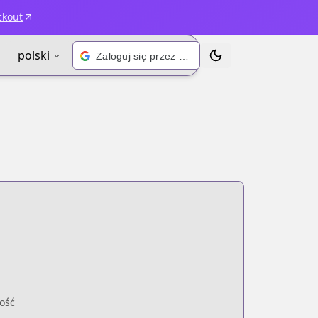
ckout
polski
Zaloguj się przez Google
Przełącz motyw
ość