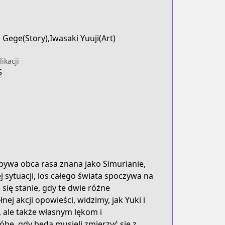
Gege(Story),Iwasaki Yuuji(Art)
ikacji
5
ybywa obca rasa znana jako Simurianie,
 sytuacji, los całego świata spoczywa na
się stanie, gdy te dwie różne
nej akcji opowieści, widzimy, jak Yuki i
 ale także własnym lękom i
bę, gdy będą musieli zmierzyć się z