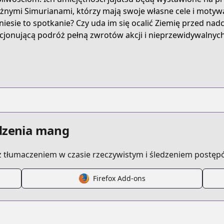
ters/jujutsu-kaisen-modulo
żnymi Simurianami, którzy mają swoje własne cele i motywac
niesie to spotkanie? Czy uda im się ocalić Ziemię przed nad
jonującą podróż pełną zwrotów akcji i nieprzewidywalnyc
/jujutsu-modulo.html
s/100578
edzenia mang
 tłumaczeniem w czasie rzeczywistym i śledzeniem postęp
Firefox Add-ons