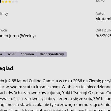
2678
9
★
★
★
★
★
lnicy
Autor
6
Akutami 
awca
Data publ
nen Jump (Weekly)
9/8/202
ja
Sci-Fi
Shounen
Nadprzyrodzony
egląd
ło już 68 lat od Culling Game, a w roku 2086 na Ziemię prz
jąc w swoim statku kosmicznym. W obliczu tej niecodziennej
ach dwóch czarowników jujutsu, Yuki i Tsurugi Okkotsu. Co 
/17107094910448169436
zywistości – czarownicy i obcy – zderzą się ze sobą? W tej peł
ugi muszą stawić czoła nie tylko zewnętrznemu zagrożeniu,
liwościom. Ich umiejętności jujutsu będą wystawione na pró