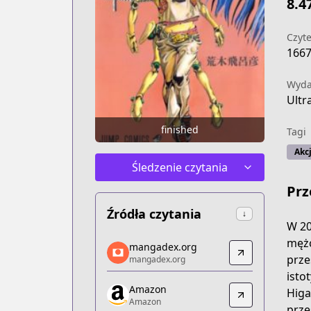
8.4
Czyte
166
Wyd
Ultr
finished
Tagi
Akc
Śledzenie czytania
Prz
Źródła czytania
↓
W 20
mangadex.org
mężc
mangadex.org
mangadex.org
prze
mangadex.org
https://mangadex.org/title/7a9d76c3
isto
Amazon
Amazon
Higa
Amazon
Amazon
prze