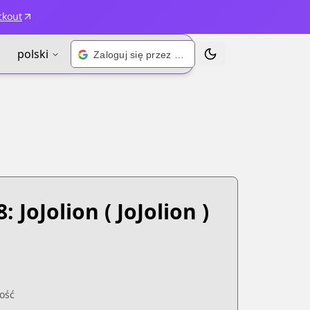
ckout
polski
Zaloguj się przez Google
Przełącz motyw
: JoJolion
( JoJolion )
ość