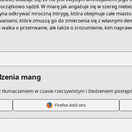
t/B074C5XSHP
początkowo sądził. W miarę jak angażuje się w szereg niebe
yna odkrywać mroczną intrygę, która obejmuje całe miasto.
aniami, które zmuszą go do zmierzenia się z własnymi dem
jos-bizarre-adventure-part-8-jojolion
o walka o przetrwanie, ale także o zrozumienie, kim naprawd
rch/search.html?seriesid=50317
s.html?id=65665
edzenia mang
 tłumaczeniem w czasie rzeczywistym i śledzeniem postęp
Firefox Add-ons