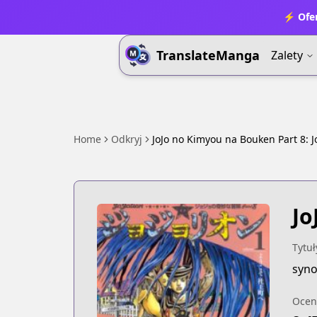
⚡ Ofer
TranslateManga
Zalety
Home
Odkryj
JoJo no Kimyou na Bouken Part 8: J
Jo
Tytuł
syno
Ocen