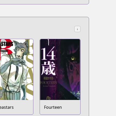
↓
eastars
Fourteen