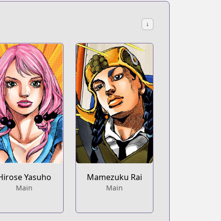
↓
Hirose Yasuho
Mamezuku Rai
Main
Main