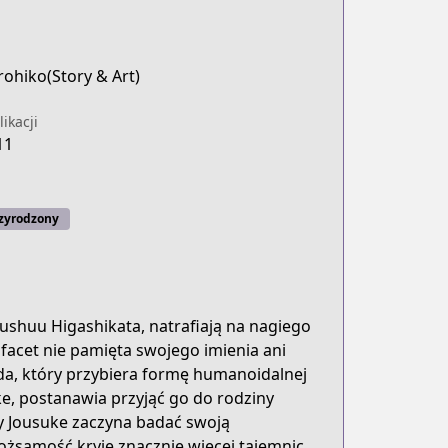
rohiko(Story & Art)
ikacji
11
zyrodzony
oushuu Higashikata, natrafiają na nagiego
acet nie pamięta swojego imienia ani
anda, który przybiera formę humanoidalnej
ke, postanawia przyjąć go do rodziny
dy Jousuke zaczyna badać swoją
tożsamość kryje znacznie więcej tajemnic,