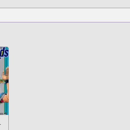
Episode 1:
Legend of the
Golden Witch
u