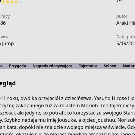
74
7
★
★
★
★
★
lnicy
Autor
786
Araki Hi
awca
Data publ
a Jump
5/19/20
ja
Przygoda
Nagroda zdobywająca
Tajemnica
Seinen
Nadpr
egląd
11 roku, dwójka przyjaciół z dzieciństwa, Yasuho Hirose i J
zyznę zakopanego tuż za miastem Morioh. Ten tajemniczy f
szłości, ale jedyne, co potrafi, to korzystać ze swojego St
-42b9-4bcf-81d7-ad307d2ea971
ty. Szybko nadają mu imię Jousuke, a ojciec Joushuu, Norisu
shikata, dopóki nie znajdzie swojego miejsca w świecie. G
szłość, okazuje się, że nie jest zwykłym amnezjakiem. Jego 