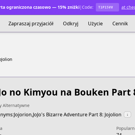
ta ograniczona czasowo — 15% zniżki
|
Code:
at che
T1P15VV
Zapraszaj przyjaciół
Odkryj
Użycie
Cennik
oJolion
Jo no Kimyou na Bouken Part 8
y Alternatywne
nyms:Jojorion,JoJo's Bizarre Adventure Part 8: Jojolion
↓
a
Popularn