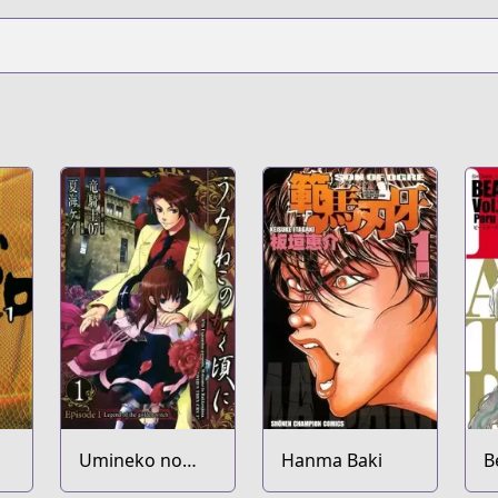
Umineko no
Hanma Baki
B
Naku Koro ni -