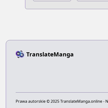
na Bouken Part
na Bouken Par
7: Steel Ball Run
9: The JoJoLan
TranslateManga
Prawa autorskie © 2025 TranslateManga.online - N