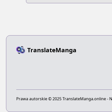
Park-hen
Japari Man-he
TranslateManga
Prawa autorskie © 2025 TranslateManga.online - N