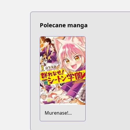
Polecane manga
Murenase!
Seton Gakuen