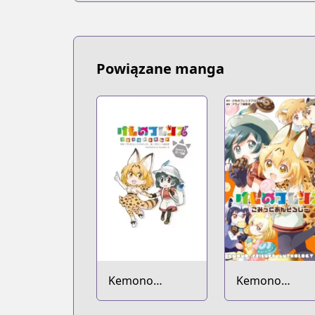
Powiązane manga
Kemono
Kemono
Friends: Comic à
Friends: Comic
la Carte - Japari
Anthology -