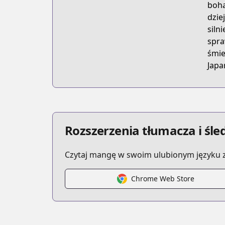
boha
dzie
siln
spra
śmie
Japa
Rozszerzenia tłumacza i śl
Czytaj mangę w swoim ulubionym języku z
Chrome Web Store