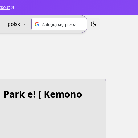
ckout
polski
Zaloguj się przez Google
Przełącz motyw
 Park e!
( Kemono