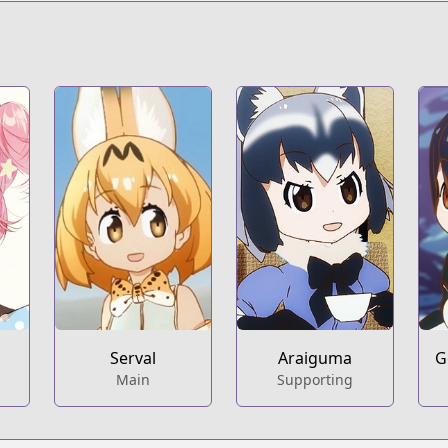
Serval
Araiguma
G
Main
Supporting