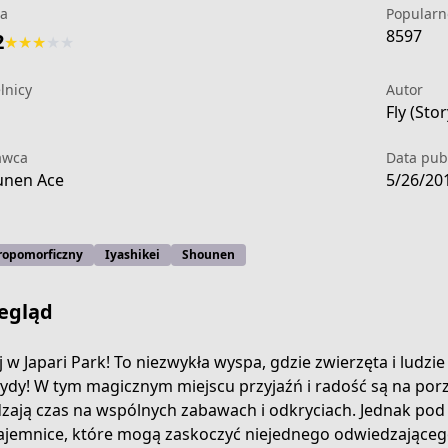
a
Popularn
8597
2
★
★
★
★
★
lnicy
Autor
1
Fly (Stor
awca
Data publ
unen Ace
5/26/20
ropomorficzny
Iyashikei
Shounen
egląd
j w Japari Park! To niezwykła wyspa, gdzie zwierzęta i ludzi
ydy! W tym magicznym miejscu przyjaźń i radość są na po
riends
zają czas na wspólnych zabawach i odkryciach. Jednak pod po
tajemnice, które mogą zaskoczyć niejednego odwiedzającego