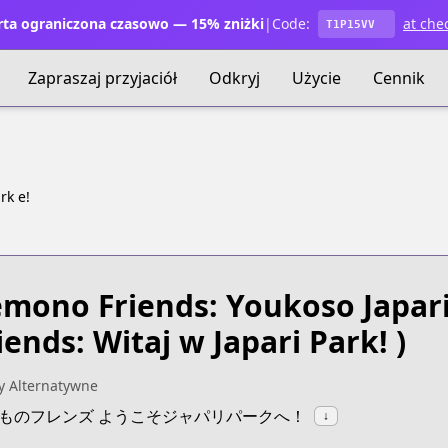
ta ograniczona czasowo — 15% zniżki
|
Code:
at che
T1P15VV
Zapraszaj przyjaciół
Odkryj
Użycie
Cennik
rk e!
mono Friends: Youkoso Japari
iends: Witaj w Japari Park! )
y Alternatywne
:けものフレンズ ようこそジャパリパークへ！
↓