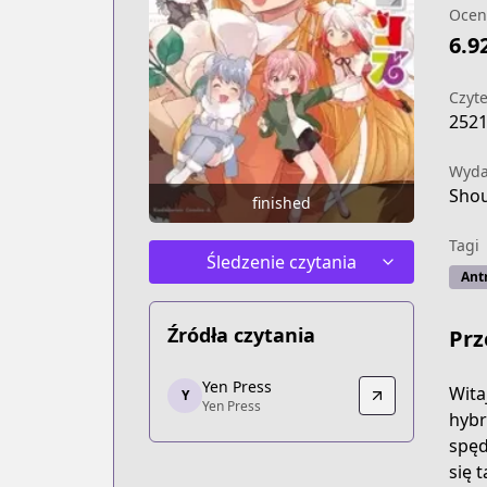
Ocen
6.9
Czyte
252
Wyd
Sho
finished
Tagi
Śledzenie czytania
Ant
Źródła czytania
Prz
Yen Press
Yen Press
Wita
Y
Yen Press
Yen Press
hybr
https://yenpress.com/series/kemono-f
spęd
się 