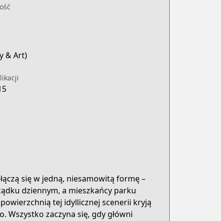
ość
y & Art)
ikacji
15
e łączą się w jedną, niesamowitą formę –
rządku dziennym, a mieszkańcy parku
wierzchnią tej idyllicznej scenerii kryją
. Wszystko zaczyna się, gdy główni