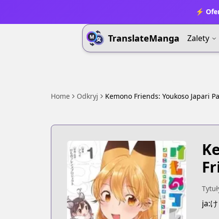
⚡ Ofer
TranslateManga
Zalety
Home
Odkryj
Kemono Friends: Youkoso Japari Pa
Ke
Fr
Tytuł
ja