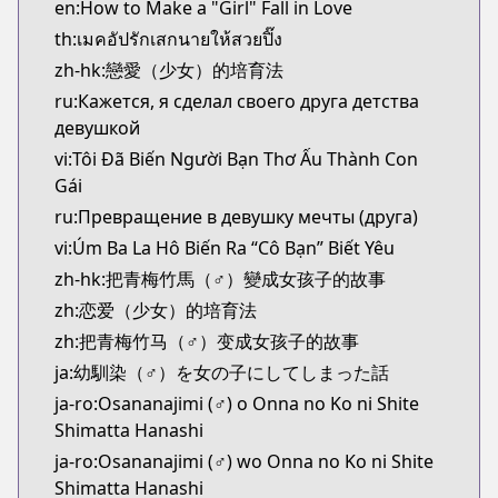
en:How to Make a "Girl" Fall in Love
th:เมคอัปรักเสกนายให้สวยปิ๊ง
zh-hk:戀愛（少女）的培育法
ru:Кажется, я сделал своего друга детства
девушкой
vi:Tôi Đã Biến Người Bạn Thơ Ấu Thành Con
Gái
ru:Превращение в девушку мечты (друга)
vi:Úm Ba La Hô Biến Ra “Cô Bạn” Biết Yêu
zh-hk:把青梅竹馬（♂）變成女孩子的故事
zh:恋爱（少女）的培育法
zh:把青梅竹马（♂）变成女孩子的故事
ja:幼馴染（♂）を女の子にしてしまった話
ja-ro:Osananajimi (♂) o Onna no Ko ni Shite
Shimatta Hanashi
ja-ro:Osananajimi (♂) wo Onna no Ko ni Shite
Shimatta Hanashi