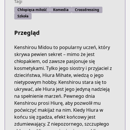
Tagi
Chłopięca miłość
Komedia
Crossdressing
Szkoła
Przegląd
Kenshirou Midou to popularny uczeń, który
skrywa pewien sekret – mimo że jest
chłopakiem, od zawsze pasjonuje się
kosmetykami. Tylko jego siostry i przyjaciel z
dzieciństwa, Hiura Mihate, wiedzą o jego
nietypowym hobby. Kenshirou stara się to
ukrywać, ale Hiura jest jego jedyną nadzieją
na spełnienie marzeń. Pewnego dnia
Kenshirou prosi Hiurę, aby pozwolił mu
poćwiczyć makijaż na nim. Kiedy Hiura w
końcu się zgadza, efekt końcowy jest
zdumiewający. Z niepozornego, szczupłego