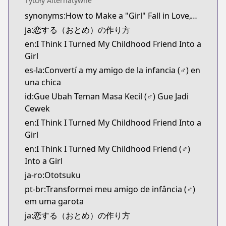
Tytuły Alternatywne
Kitsu
synonyms:How to Make a "Girl" Fall in Love,Osananajimi (♂) wo Onnanoko ni Shiteshimatta Hanashi,I Turned My Childhood Friend (♂) Into a Girl,How to Make (a Otome) in Love
https://kitsu.app/manga/56100
ja:恋する（おとめ）の作り方
CDJapan
CDJapan
en:I Think I Turned My Childhood Friend Into a
https://www.anime-planet.com/manga/https://ww
Girl
MangaUpdates
es-la:Convertí a my amigo de la infancia (♂) en
MangaUpdates
una chica
https://www.mangaupdates.com/series.html?id=1
id:Gue Ubah Teman Masa Kecil (♂) Gue Jadi
Book☆Walker
Cewek
Book☆Walker
en:I Think I Turned My Childhood Friend Into a
https://bookwalker.jp/series/264391/list
Girl
Official English
en:I Think I Turned My Childhood Friend (♂)
Official English
Into a Girl
https://sevenseasentertainment.com/series/i-think-
ja-ro:Ototsuku
pt-br:Transformei meu amigo de infância (♂)
em uma garota
ja:恋する（おとめ）の作り方