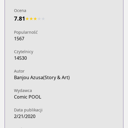
Ocena
7.81
★
★
★
★
★
Popularność
1567
Czytelnicy
14530
Autor
Banjou Azusa(Story & Art)
Wydawca
Comic POOL
Data publikacji
2/21/2020