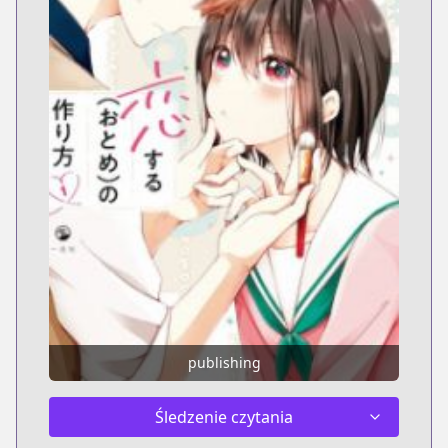
publishing
Śledzenie czytania