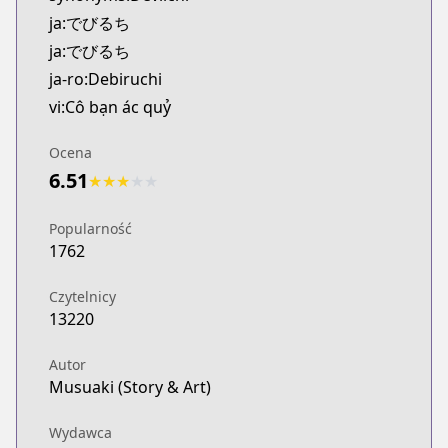
Kitsu
ja:でびるち
https://kitsu.app/manga/39225
ja:でびるち
CDJapan
ja-ro:Debiruchi
CDJapan
vi:Cô bạn ác quỷ
https://www.anime-planet.com/manga/https://ww
MangaUpdates
Ocena
MangaUpdates
6.51
https://www.mangaupdates.com/series.html?id=1
★
★
★
★
★
Book☆Walker
Book☆Walker
Popularność
1762
https://bookwalker.jp/series/95413/list
Official English
Czytelnicy
Official English
13220
https://www.mangamo.com/manga/devil-chi
Autor
Musuaki (Story & Art)
Wydawca