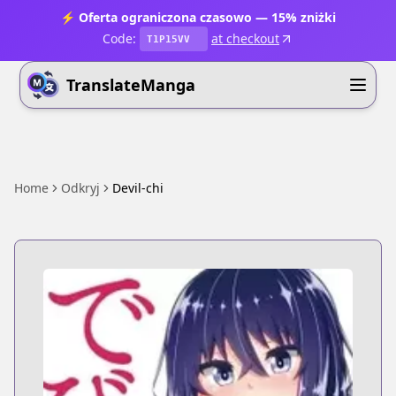
⚡ Oferta ograniczona czasowo — 15% zniżki
Code:
at checkout
T1P15VV
TranslateManga
Home
Odkryj
Devil-chi