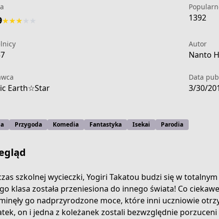
a
Popularn
1392
9
★
★
★
★
★
lnicy
Autor
57
Nanto H
awca
Data publ
c Earth☆Star
3/30/20
ja
Przygoda
Komedia
Fantastyka
Isekai
Parodia
egląd
zas szkolnej wycieczki, Yogiri Takatou budzi się w totalnym 
ego klasa została przeniesiona do innego świata! Co ciekawe
t-death-ability-is-so-overpowered-no-one-in-this-other-wo
minęły go nadprzyrodzone moce, które inni uczniowie otrz
tek, on i jedna z koleżanek zostali bezwzględnie porzuceni 