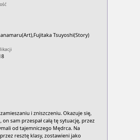
ość
anamaru(Art),Fujitaka Tsuyoshi(Story)
ikacji
18
zamieszaniu i zniszczeniu. Okazuje się,
, on sam przespał całą tę sytuację, przez
rld-stands-a-chance-against-me-ao
ymali od tajemniczego Mędrca. Na
przez resztę klasy, zostawieni jako