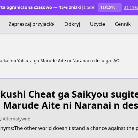
ta ograniczona czasowo — 15% zniżki
|
Code:
at che
T1P15VV
Zapraszaj przyjaciół
Odkryj
Użycie
Cennik
Isekai no Yatsura ga Marude Aite ni Naranai n desu ga. ΑΩ
kushi Cheat ga Saikyou sugite
 Marude Aite ni Naranai n de
y Alternatywne
nyms:The other world doesn't stand a chance against the p