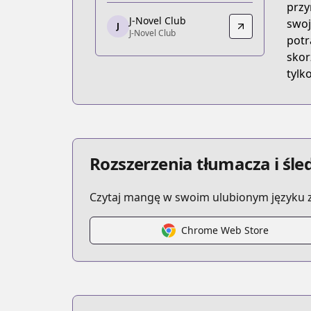
przy
https://www.comic-earthstar.jp/detail/
J-Novel Club
swoj
J
J-Novel Club
J-Novel Club
potr
J-Novel Club
skor
https://j-novel.club/series/my-instan
tylk
Rozszerzenia tłumacza i śl
Czytaj mangę w swoim ulubionym języku z
Chrome Web Store