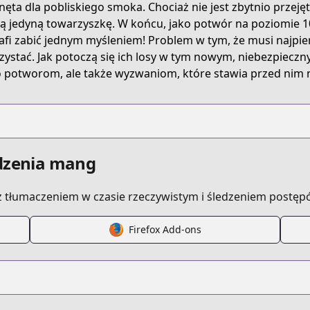
nęta dla pobliskiego smoka. Chociaż nie jest zbytnio przeję
sokushicheat/
ą jedyną towarzyszkę. W końcu, jako potwór na poziomie 
afi zabić jednym myśleniem! Problem w tym, że musi najpie
zystać. Jak potoczą się ich losy w tym nowym, niebezpieczny
t-death-ability-is-so-overpowered-no-one-in-this-other-wor
o potworom, ale także wyzwaniom, które stawia przed nim 
edzenia mang
 tłumaczeniem w czasie rzeczywistym i śledzeniem postęp
Firefox Add-ons