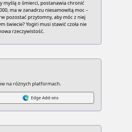
ty myślą o śmierci, postanawia chronić
1000, ma w zanadrzu niesamowitą moc –
rw pozostać przytomny, aby móc z niej
m świecie? Yogiri musi stawić czoła nie
ld-stands-a-chance-against-me-manga
nowa rzeczywistość.
ów na różnych platformach.
Edge Add-ons