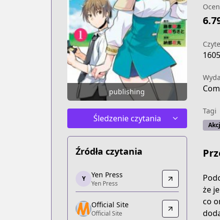
Ocen
6.7
Czyte
160
Wyd
Comi
publishing
Tagi
Śledzenie czytania
Akc
Źródła czytania
Prz
Yen Press
Yen Press
Podc
Y
Yen Press
Yen Press
że j
https://yenpress.com/series/my-instan
co o
Official Site
Official Site
doda
Official Site
Official Site