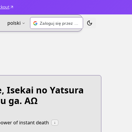
ckout
polski
Zaloguj się przez Google
Przełącz motyw
, Isekai no Yatsura
su ga. ΑΩ
ower of instant death
↓