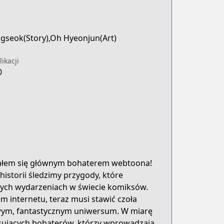
ngseok(Story),Oh Hyeonjun(Art)
ikacji
0
stałem się głównym bohaterem webtoona!
historii śledzimy przygody, które
tych wydarzeniach w świecie komiksów.
m internetu, teraz musi stawić czoła
wym, fantastycznym uniwersum. W miarę
esujących bohaterów, którzy wprowadzają