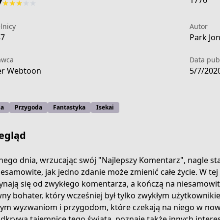
1770
7
★
★
★
★
★
lnicy
Autor
87
Park Jo
awca
Data publ
er Webtoon
5/7/202
ja
Przygoda
Fantastyka
Isekai
egląd
ego dnia, wrzucając swój "Najlepszy Komentarz", nagle 
iesamowite, jak jedno zdanie może zmienić całe życie. W tej 
ynają się od zwykłego komentarza, a kończą na niesamowi
2ecd-4a54-8d23-d2adff5e0b0c
ny bohater, który wcześniej był tylko zwykłym użytkownikie
ym wyzwaniom i przygodom, które czekają na niego w no
odkrywa tajemnice tego świata, poznaje także innych inter