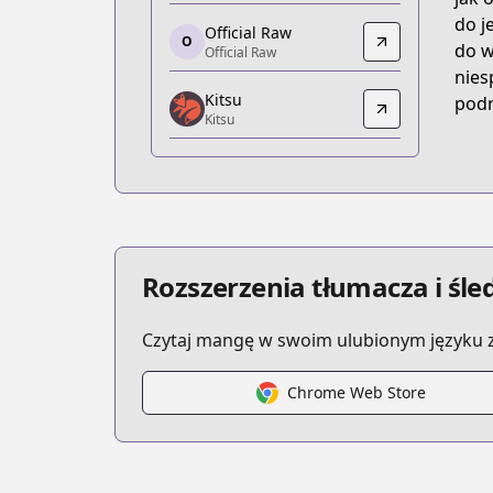
https://www.anime-planet.com/manga
do j
Official Raw
O
Official Raw
do w
Official Raw
Official Raw
nies
Kitsu
https://comic.naver.com/webtoon/list.
podr
Kitsu
Kitsu
Kitsu
https://kitsu.app/manga/56704
MangaUpdates
MangaUpdates
https://www.mangaupdates.com/series
Rozszerzenia tłumacza i śl
Czytaj mangę w swoim ulubionym języku z
Chrome Web Store