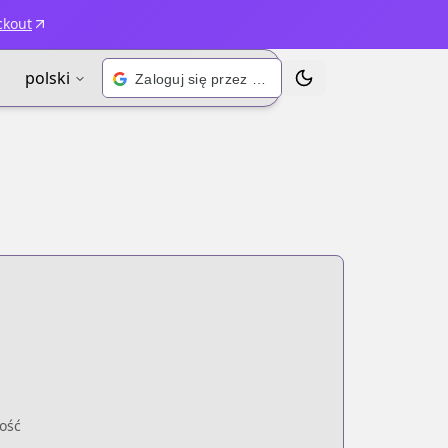
ckout
polski
Zaloguj się przez Google
Przełącz motyw
ość