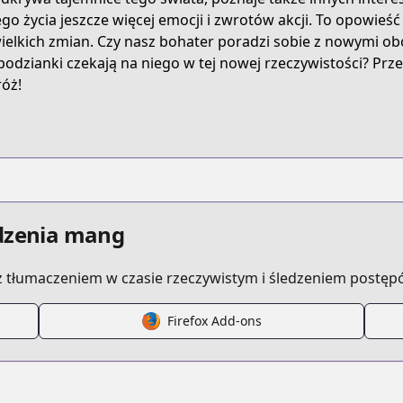
/player
ego życia jeszcze więcej emocji i zwrotów akcji. To opowieś
ielkich zmian. Czy nasz bohater poradzi sobie z nowymi ob
podzianki czekają na niego w tej nowej rzeczywistości? Prze
nhn?titleId=745876
óż!
.html?id=nly1ont
edzenia mang
 tłumaczeniem w czasie rzeczywistym i śledzeniem postęp
Firefox Add-ons