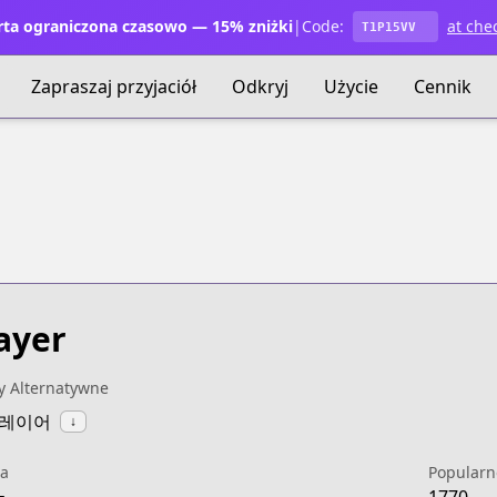
ta ograniczona czasowo — 15% zniżki
|
Code:
at che
T1P15VV
Zapraszaj przyjaciół
Odkryj
Użycie
Cennik
ayer
y Alternatywne
플레이어
↓
a
Popularn