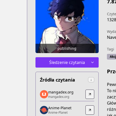
7.8
Czyte
132
Wyd
Nav
publishing
Tagi
Akc
Śledzenie czytania
Prz
Źródła czytania
↓
Pewn
mangadex.org
To n
mangadex.org
mangadex.org
zacz
mangadex.org
https://mangadex.org/title/6994b74a-
Głów
Anime-Planet
Anime-Planet
różn
Anime-Planet
Anime-Planet
jak 