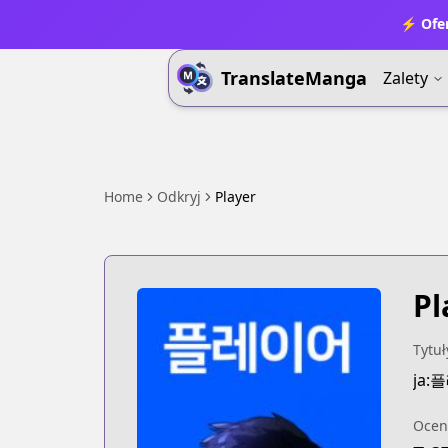
⚡ Ofer
TranslateManga
Zalety
Home
Odkryj
Player
Pl
Tytuł
ja:
Ocen