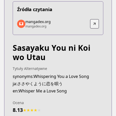
Źródła czytania
mangadex.org
mangadex.org
mangadex.org
mangadex.org
https://mangadex.org/title/db82b170-aa37-4e4c-
Sasayaku You ni Koi
wo Utau
Tytuły Alternatywne
synonyms:Whispering You a Love Song
ja:ささやくように恋を唄う
en:Whisper Me a Love Song
Ocena
8.13
★
★
★
★
★