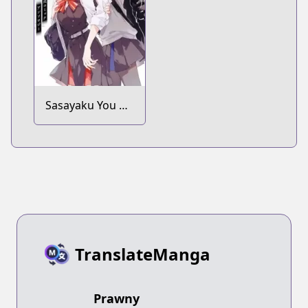
Sasayaku You ni
Koi wo Utau:
Koushiki Comic
Anthology
TranslateManga
Prawny