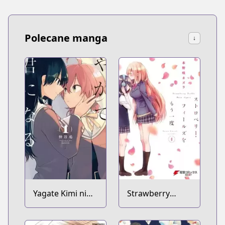
Polecane manga
↓
Yagate Kimi ni
Strawberry
Naru
Fields wo Mou
Ichido