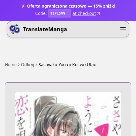
⚡ Oferta ograniczona czasowo — 15% zniżki
Code:
at checkout
T1P15VV
TranslateManga
Home
Odkryj
Sasayaku You ni Koi wo Utau