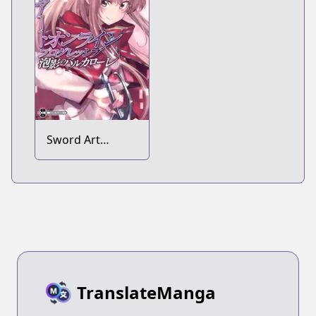
Sword Art
Online:
Progressive -
Houei no
Barcarolle
TranslateManga