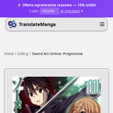
⚡ Oferta ograniczona czasowo — 15% zniżki
Code:
at checkout
T1P15VV
TranslateManga
Home
Odkryj
Sword Art Online: Progressive