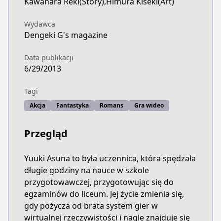
Kawahara Reki(Story),Himura Kiseki(Art)
Wydawca
Dengeki G's magazine
Data publikacji
6/29/2013
Tagi
Akcja
Fantastyka
Romans
Gra wideo
Przegląd
Yuuki Asuna to była uczennica, która spędzała
długie godziny na nauce w szkole
przygotowawczej, przygotowując się do
egzaminów do liceum. Jej życie zmienia się,
gdy pożycza od brata system gier w
wirtualnej rzeczywistości i nagle znajduje się