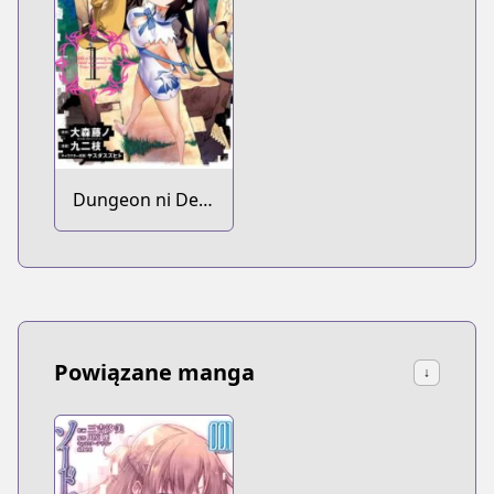
Dungeon ni Deai
wo Motomeru
no wa
Machigatteiru
Darou ka
Powiązane manga
↓