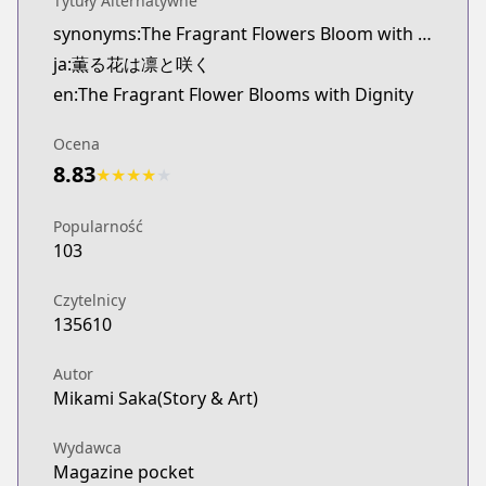
Tytuły Alternatywne
Twitter
synonyms:The Fragrant Flowers Bloom with Dignity
https://twitter.com/kaoruhana_mp
ja:薫る花は凛と咲く
Pocket Magazine
Pocket Magazine
en:The Fragrant Flower Blooms with Dignity
https://pocket.shonenmagazine.com/episode/32
Ocena
8.83
★
★
★
★
★
Popularność
103
Czytelnicy
135610
Autor
Mikami Saka(Story & Art)
Wydawca
Magazine pocket