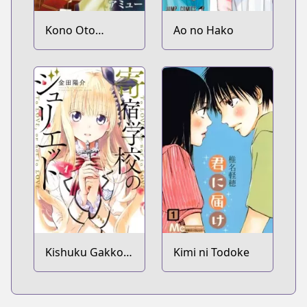
Kono Oto
Ao no Hako
Tomare!
Kishuku Gakkou
Kimi ni Todoke
no Juliet