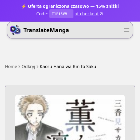
⚡ Oferta ograniczona czasowo — 15% zniżki
Code:
at checkout
T1P15VV
TranslateManga
Home
Odkryj
Kaoru Hana wa Rin to Saku