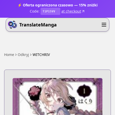
⚡ Oferta ograniczona czasowo — 15% zniżki
Code:
at checkout
T1P15VV
TranslateManga
Home
Odkryj
WITCHRIV