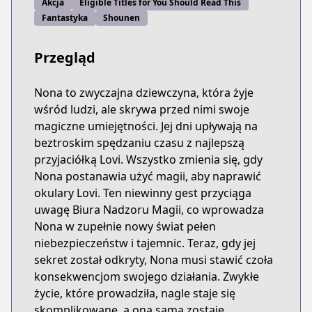
Akcja
Eligible Titles for You Should Read This
Fantastyka
Shounen
Przegląd
Nona to zwyczajna dziewczyna, która żyje
wśród ludzi, ale skrywa przed nimi swoje
magiczne umiejętności. Jej dni upływają na
beztroskim spędzaniu czasu z najlepszą
przyjaciółką Lovi. Wszystko zmienia się, gdy
Nona postanawia użyć magii, aby naprawić
okulary Lovi. Ten niewinny gest przyciąga
uwagę Biura Nadzoru Magii, co wprowadza
Nona w zupełnie nowy świat pełen
niebezpieczeństw i tajemnic. Teraz, gdy jej
sekret został odkryty, Nona musi stawić czoła
konsekwencjom swojego działania. Zwykłe
życie, które prowadziła, nagle staje się
skomplikowane, a ona sama zostaje