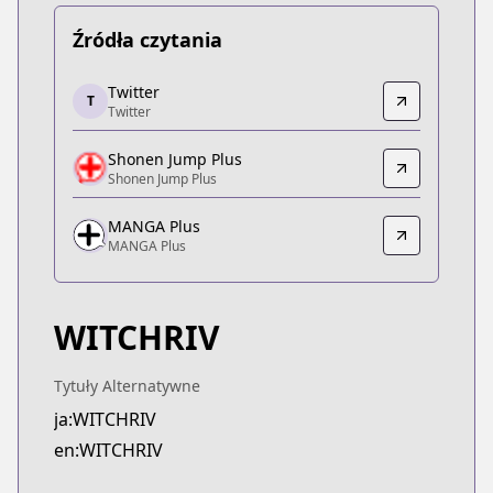
Źródła czytania
Twitter
Twitter
T
Twitter
Twitter
https://x.com/WITCHRIV
Shonen Jump Plus
Shonen Jump Plus
Shonen Jump Plus
Shonen Jump Plus
https://shonenjumpplus.com/episode/171070949
MANGA Plus
MANGA Plus
MANGA Plus
MANGA Plus
https://mangaplus.shueisha.co.jp/titles/100604
WITCHRIV
Tytuły Alternatywne
ja:WITCHRIV
en:WITCHRIV