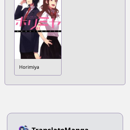
Horimiya
TranslateManga