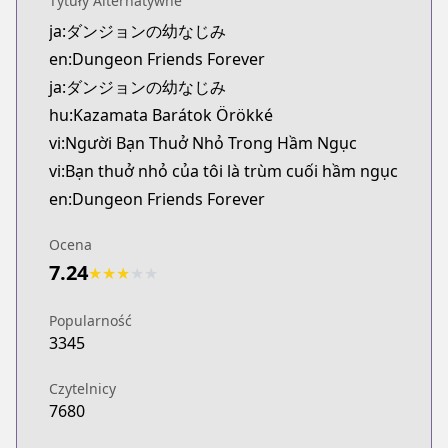
Tytuły Alternatywne
Official Raw
ja:ダンジョンの幼なじみ
https://comic-walker.com/detail/KC_003765_S?epis
en:Dungeon Friends Forever
Kitsu
Kitsu
ja:ダンジョンの幼なじみ
https://kitsu.app/manga/63761
hu:Kazamata Barátok Örökké
CDJapan
vi:Người Bạn Thuở Nhỏ Trong Hầm Ngục
CDJapan
vi:Bạn thuở nhỏ của tôi là trùm cuối hầm ngục
https://www.anime-planet.com/manga/https://ww
en:Dungeon Friends Forever
MangaUpdates
MangaUpdates
Ocena
https://www.mangaupdates.com/series.html?id=
7.24
★
★
★
★
★
Book☆Walker
Book☆Walker
Popularność
https://bookwalker.jp/series/361295/list
3345
Official English
Official English
Czytelnicy
https://sevenseasentertainment.com/series/dunge
7680