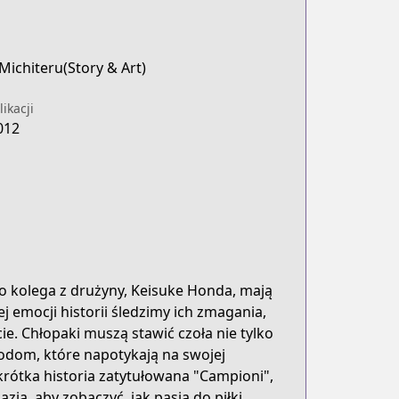
Michiteru(Story & Art)
ikacji
012
ego kolega z drużyny, Keisuke Honda, mają
ej emocji historii śledzimy ich zmagania,
ie. Chłopaki muszą stawić czoła nie tylko
odom, które napotykają na swojej
krótka historia zatytułowana "Campioni",
azja, aby zobaczyć, jak pasja do piłki