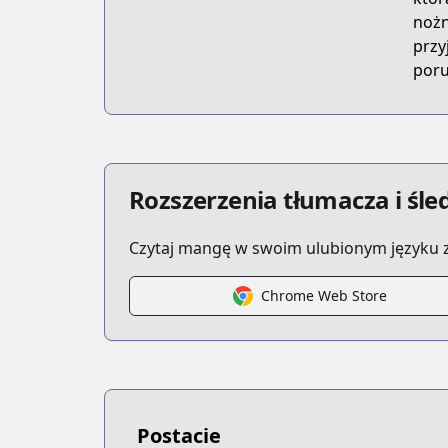
nożne
przy
poru
Rozszerzenia tłumacza i śl
Czytaj mangę w swoim ulubionym języku z
Chrome Web Store
Postacie