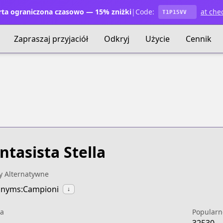
ta ograniczona czasowo — 15% zniżki
|
Code:
at che
T1P15VV
Zapraszaj przyjaciół
Odkryj
Użycie
Cennik
ntasista Stella
y Alternatywne
onyms:Campioni
↓
a
Popularn