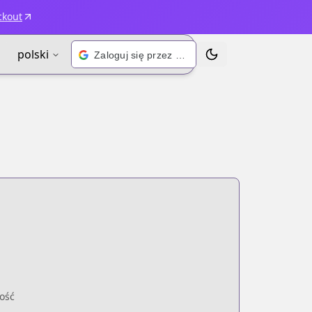
ckout
polski
Zaloguj się przez Google
Przełącz motyw
ość