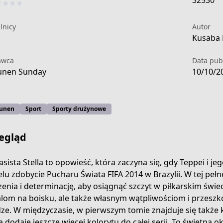
32530
★
★
★
★
lnicy
Autor
Kusaba 
awca
Data publ
unen Sunday
10/10/2
unen
Sport
Sporty drużynowe
egląd
asista Stella to opowieść, która zaczyna się, gdy Teppei i j
elu zdobycie Pucharu Świata FIFA 2014 w Brazylii. W tej pełn
enia i determinację, aby osiągnąć szczyt w piłkarskim świec
lom na boisku, ale także własnym wątpliwościom i przeszk
ze. W międzyczasie, w pierwszym tomie znajduje się także 
a dodaje jeszcze więcej kolorytu do całej serii. To świetna ok