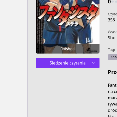
0
★
Czyte
356
Wyd
Sho
finished
Tagi
Sho
Śledzenie czytania
Prz
Fant
na c
marz
rywa
drod
któr