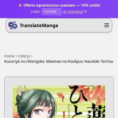
⚡ Oferta ograniczona czasowo — 15% zniżki
Code:
at checkout
T1P15VV
TranslateManga
Home
Odkryj
Kusuriya no Hitorigoto: Maomao no Koukyuu Nazotoki Techou