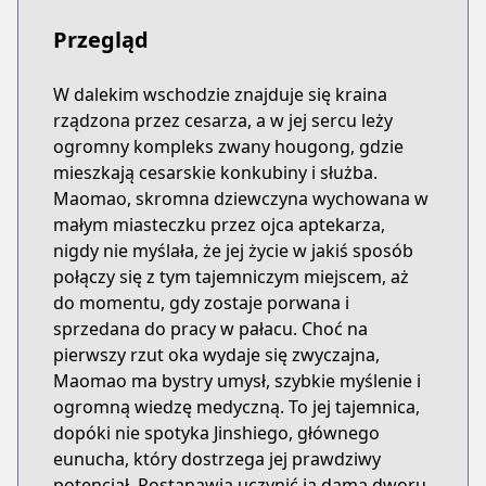
Przegląd
W dalekim wschodzie znajduje się kraina
rządzona przez cesarza, a w jej sercu leży
ogromny kompleks zwany hougong, gdzie
mieszkają cesarskie konkubiny i służba.
Maomao, skromna dziewczyna wychowana w
małym miasteczku przez ojca aptekarza,
nigdy nie myślała, że jej życie w jakiś sposób
połączy się z tym tajemniczym miejscem, aż
do momentu, gdy zostaje porwana i
sprzedana do pracy w pałacu. Choć na
pierwszy rzut oka wydaje się zwyczajna,
Maomao ma bystry umysł, szybkie myślenie i
ogromną wiedzę medyczną. To jej tajemnica,
dopóki nie spotyka Jinshiego, głównego
eunucha, który dostrzega jej prawdziwy
potencjał. Postanawia uczynić ją damą dworu