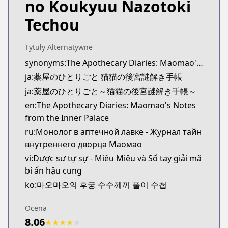
no Koukyuu Nazotoki
MangaUpdates
MangaUpdates
Techou
https://www.mangaupdates.com/series.html?id=u
novelUpdates
Tytuły Alternatywne
novelUpdates
synonyms:The Apothecary Diaries: Maomao's Notes from the Inner Palace
https://www.novelupdates.com/series/kusuriya-no
ja:薬屋のひとりごと 猫猫の後宮謎解き手帳
Book☆Walker
Book☆Walker
ja:薬屋のひとりごと～猫猫の後宮謎解き手帳～
https://bookwalker.jp/series/149254/list
en:The Apothecary Diaries: Maomao's Notes
from the Inner Palace
ru:Монолог в аптечной лавке - Журнал тайн
внутреннего дворца Маомао
vi:Dược sư tự sự - Miêu Miêu và Sổ tay giải mã
bí ẩn hậu cung
ko:마오마오의 후궁 수수께끼 풀이 수첩
Ocena
8.06
★
★
★
★
★