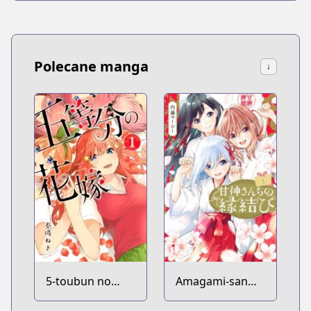
Polecane manga
↓
5-toubun no
Amagami-san
Hanayome
Chi no Enmusubi