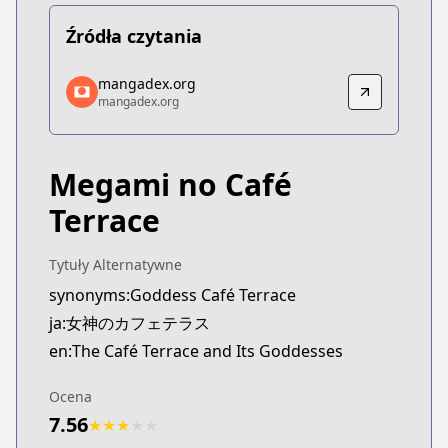
Źródła czytania
mangadex.org
mangadex.org
mangadex.org
mangadex.org
https://mangadex.org/title/99b8eaeb-9041-4bfd-
Megami no Café
Terrace
Tytuły Alternatywne
synonyms:Goddess Café Terrace
ja:女神のカフェテラス
en:The Café Terrace and Its Goddesses
Ocena
7.56
★
★
★
★
★