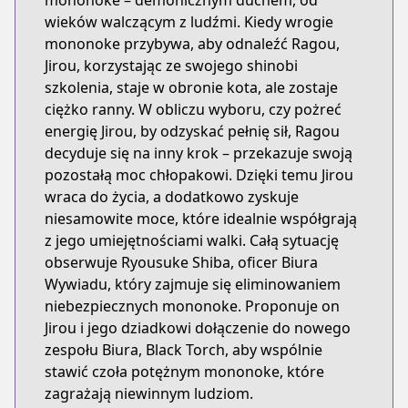
mononoke – demonicznym duchem, od
wieków walczącym z ludźmi. Kiedy wrogie
mononoke przybywa, aby odnaleźć Ragou,
Jirou, korzystając ze swojego shinobi
szkolenia, staje w obronie kota, ale zostaje
ciężko ranny. W obliczu wyboru, czy pożreć
energię Jirou, by odzyskać pełnię sił, Ragou
decyduje się na inny krok – przekazuje swoją
pozostałą moc chłopakowi. Dzięki temu Jirou
wraca do życia, a dodatkowo zyskuje
niesamowite moce, które idealnie współgrają
z jego umiejętnościami walki. Całą sytuację
obserwuje Ryousuke Shiba, oficer Biura
Wywiadu, który zajmuje się eliminowaniem
niebezpiecznych mononoke. Proponuje on
Jirou i jego dziadkowi dołączenie do nowego
zespołu Biura, Black Torch, aby wspólnie
stawić czoła potężnym mononoke, które
zagrażają niewinnym ludziom.