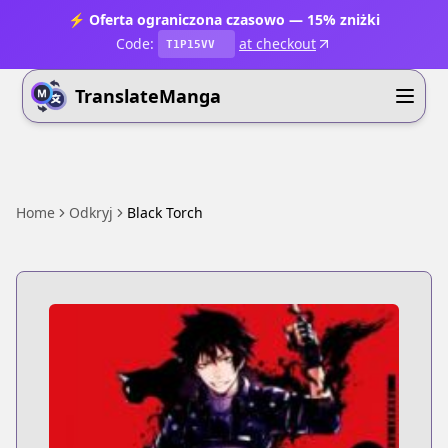
⚡ Oferta ograniczona czasowo — 15% zniżki
Code:
at checkout
T1P15VV
TranslateManga
Home
Odkryj
Black Torch