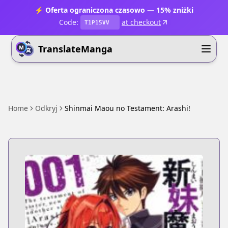
⚡ Oferta ograniczona czasowo — 15% zniżki
Code:
at checkout
T1P15VV
TranslateManga
Home
Odkryj
Shinmai Maou no Testament: Arashi!