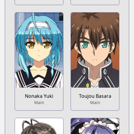
Nonaka Yuki
Toujou Basara
Main
Main