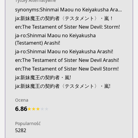
Tytuły Alternatywne
Official English
synonyms:Shinmai Maou no Keiyakusha Arashi
http://www.sevenseasentertainment.com/series/th
ja:新妹魔王の契約者〈テスタメント〉・嵐！
en:The Testament of Sister New Devil: Storm!
ja-ro:Shinmai Maou no Keiyakusha
(Testament) Arashi!
ja-ro:Shinmai Maou no Keiyakusha Arashi!
en:The Testament of Sister New Devil Arashi!
en:The Testament of Sister New Devil Storm!
ja:新妹魔王の契約者・嵐!
ja:新妹魔王の契約者〈テスタメント〉・嵐!
Ocena
6.86
★
★
★
★
★
Popularność
5282