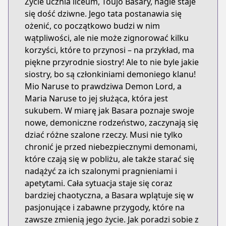
Życie ucznia liceum, Toujo Basary, nagle staje
się dość dziwne. Jego tata postanawia się
ożenić, co początkowo budzi w nim
wątpliwości, ale nie może zignorować kilku
korzyści, które to przynosi – na przykład, ma
piękne przyrodnie siostry! Ale to nie byle jakie
siostry, bo są członkiniami demoniego klanu!
Mio Naruse to prawdziwa Demon Lord, a
Maria Naruse to jej służąca, która jest
sukubem. W miarę jak Basara poznaje swoje
nowe, demoniczne rodzeństwo, zaczynają się
dziać różne szalone rzeczy. Musi nie tylko
chronić je przed niebezpiecznymi demonami,
które czają się w pobliżu, ale także starać się
nadążyć za ich szalonymi pragnieniami i
apetytami. Cała sytuacja staje się coraz
bardziej chaotyczna, a Basara wplątuje się w
pasjonujące i zabawne przygody, które na
zawsze zmienią jego życie. Jak poradzi sobie z