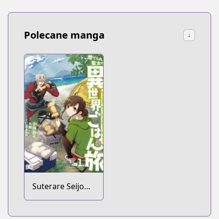
Polecane manga
↓
Suterare Seijo
no Isekai Gohan
Tabi: Kakure Skill