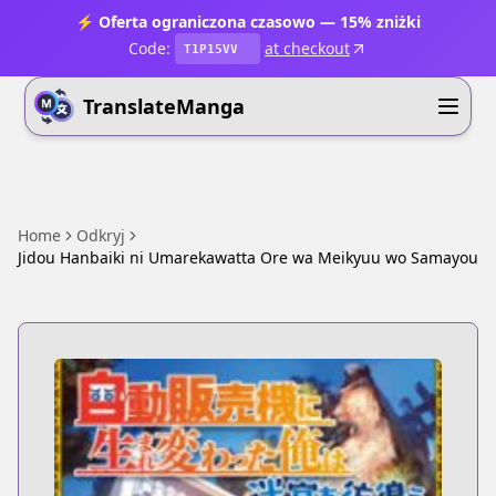
⚡ Oferta ograniczona czasowo — 15% zniżki
Code:
at checkout
T1P15VV
TranslateManga
Home
Odkryj
Jidou Hanbaiki ni Umarekawatta Ore wa Meikyuu wo Samayou