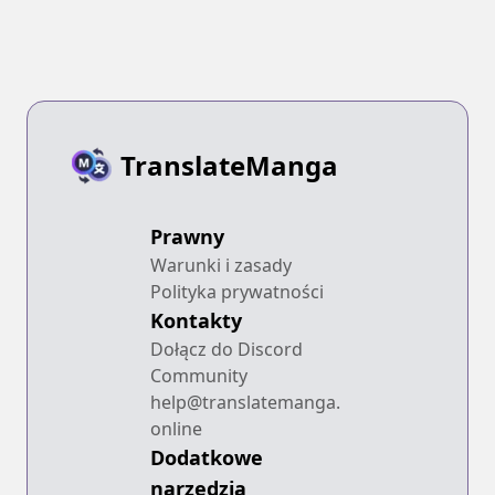
de Camping Car
wo Shoukan
shimashita
TranslateManga
Prawny
Warunki i zasady
Polityka prywatności
Kontakty
Dołącz do Discord
Community
help@translatemanga.
online
Dodatkowe
narzędzia