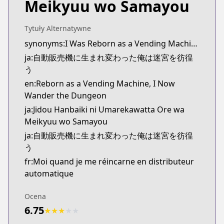
Meikyuu wo Samayou
MangaUpdates
MangaUpdates
https://www.mangaupdates.com/series.html?id=1
Tytuły Alternatywne
novelUpdates
synonyms:I Was Reborn as a Vending Machine, Wandering in the Dungeon,I Reincarnated Into a Vending Machine
novelUpdates
ja:自動販売機に生まれ変わった俺は迷宮を彷徨
https://www.novelupdates.com/series/i-reincarna
う
Book☆Walker
en:Reborn as a Vending Machine, I Now
Book☆Walker
Wander the Dungeon
https://bookwalker.jp/series/347584/list
ja:Jidou Hanbaiki ni Umarekawatta Ore wa
Official English
Meikyuu wo Samayou
Official English
ja:自動販売機に生まれ変わった俺は迷宮を彷徨
https://yenpress.com/9781975342159/reborn-as-
う
fr:Moi quand je me réincarne en distributeur
automatique
Ocena
6.75
★
★
★
★
★