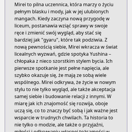
Mirei to pilna uczennica, która marzy o życiu
pełnym blasku i mody, jak w jej ulubionych
mangach. Kiedy zaczyna nową przygodę w
liceum, postanawia wziąć sprawy w swoje
ręce i zmienić swój wygląd, aby stać się
bardziej jak "gyaru", które tak podziwia. Z
nową pewnością siebie, Mirei wkracza w świat
licealnych wyzwań, gdzie spotyka Yushina –
chłopaka z nieco szorstkim stylem bycia. Ich
pierwsze spotkanie jest pełne napięcia, ale
szybko okazuje się, że mają ze sobą wiele
wspólnego. Mirei odkrywa, że życie w nowym
stylu to nie tylko wygląd, ale także akceptacja
samej siebie i budowanie relacji z innymi. W
miarę jak ich znajomość się rozwija, oboje
uczą się, co to znaczy być sobą i jak ważne jest
wsparcie w trudnych chwilach. Ta historia to
nie tylko o modzie, ale także o przyjaźni,
miłości i odkrywaniu własnej tożsamości w