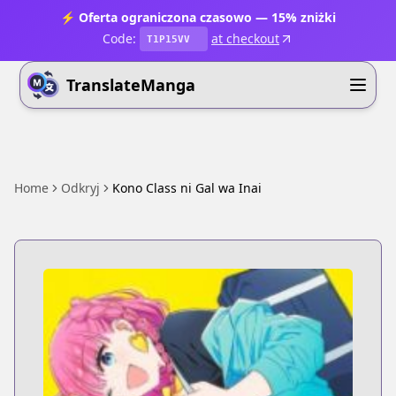
⚡ Oferta ograniczona czasowo — 15% zniżki
Code:
at checkout
T1P15VV
TranslateManga
Home
Odkryj
Kono Class ni Gal wa Inai