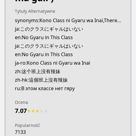
Kitsu
https://kitsu.app/manga/73059
Tytuły Alternatywne
CDJapan
synonyms:Kono Class ni Gyaru wa Inai,There Are No Gals in This Class
CDJapan
ja:このクラスにギャルはいない
https://www.anime-planet.com/manga/https://ww
en:No Gyaru in This Class
MangaUpdates
ja:このクラスにギャルはいない
MangaUpdates
en:No Gyaru in This Class
https://www.mangaupdates.com/series.html?id=p
Book☆Walker
ja-ro:Kono Class ni Gyaru wa Inai
Book☆Walker
zh:这个班上没有辣妹
https://bookwalker.jp/series/506849/list
zh-hk:這個班上沒有辣妹
Official English
ru:В этом классе нет гяру
Official English
https://mangaplus.shueisha.co.jp/titles/100357
Ocena
7.07
★
★
★
★
★
Popularność
7133