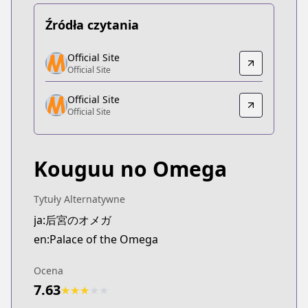
Źródła czytania
Official Site
Official Site
Official Site
Official Site
https://www.sublimemanga.com/read/manga/pala
Official Site
Official Site
Official Site
Official Site
https://www.shinshokan.co.jp/book/b633247.html
Kouguu no Omega
Tytuły Alternatywne
ja:后宮のオメガ
en:Palace of the Omega
Ocena
7.63
★
★
★
★
★