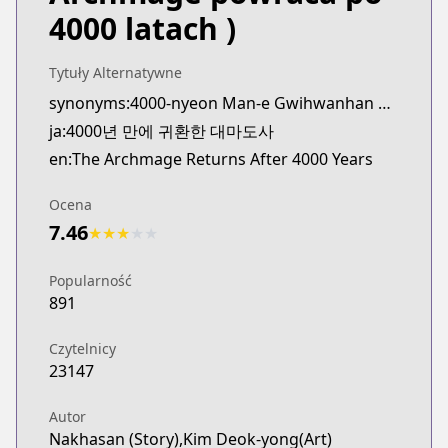
4000 latach )
Tytuły Alternatywne
synonyms:4000-nyeon Man-e Gwihwanhan Daemadosa
ja:4000년 만에 귀환한 대마도사
en:The Archmage Returns After 4000 Years
Ocena
7.46
★
★
★
★
★
Popularność
891
Czytelnicy
23147
Autor
Nakhasan (Story),Kim Deok-yong(Art)