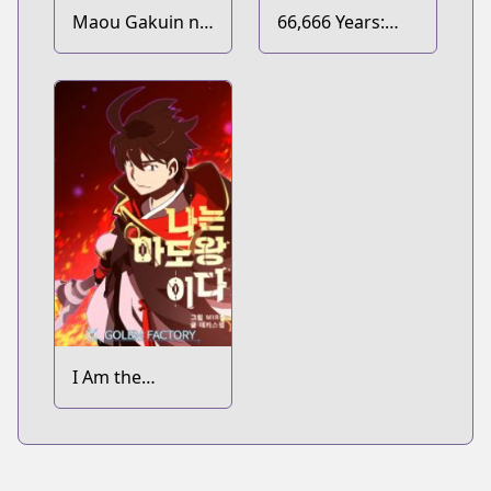
Maou Gakuin no
66,666 Years:
Futekigousha:
Advent of the
Shijou Saikyou
Dark Mage
no Maou no
Shiso, Tensei
shite Shison-
tachi no Gakkou
e Kayou
I Am the
Sorcerer King