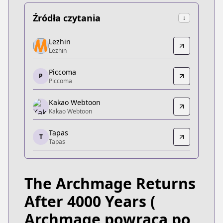
Źródła czytania
↓
Lezhin
Lezhin
Lezhin
Lezhin
https://www.delitoon.com/detail/daf_0000339
Piccoma
Piccoma
P
Piccoma
Piccoma
https://piccoma.com/web/product/37285
Kakao Webtoon
Kakao Webtoon
Kakao Webtoon
Kakao Webtoon
Tapas
https://webtoon.kakao.com/content/4000년-
T
Tapas
Tapas
Tapas
https://tapas.io/series/the-archmage-returns-afte
The Archmage Returns
KakaoPage
KakaoPage
After 4000 Years
(
https://page.kakao.com/home?seriesId=54884637
Archmage powraca po