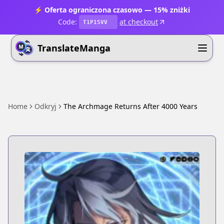
⚡ Oferta ograniczona czasowo — 15% zniżki
Code:
at checkout
T1P15VV
TranslateManga
Home
Odkryj
The Archmage Returns After 4000 Years