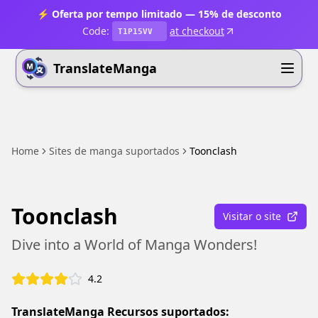
⚡ Oferta por tempo limitado — 15% de desconto
Code:
at checkout
T1P15VV
TranslateManga
Home
Sites de manga suportados
Toonclash
Toonclash
Visitar o site
Dive into a World of Manga Wonders!
4.2
TranslateManga Recursos suportados: