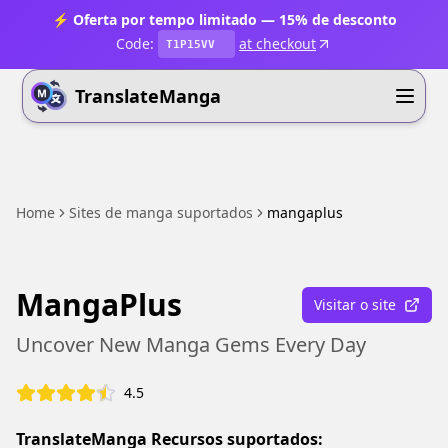
⚡ Oferta por tempo limitado — 15% de desconto
Code:
at checkout
T1P15VV
TranslateManga
Home
Sites de manga suportados
mangaplus
MangaPlus
Visitar o site
Uncover New Manga Gems Every Day
4.5
TranslateManga Recursos suportados: