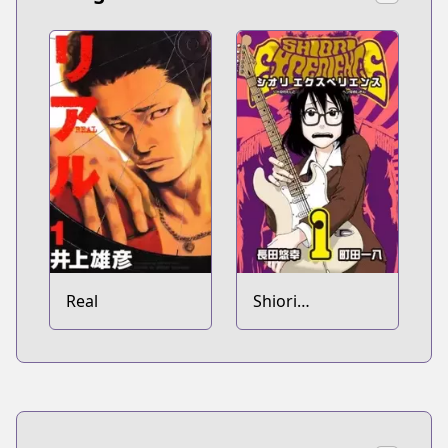
Real
Shiori
Experience: Jimi
na Watashi to
Hen na Ojisan