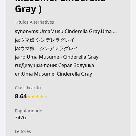
Kitsu
Gray )
https://kitsu.app/manga/63156
CDJapan
Títulos Alternativos
CDJapan
synonyms:UmaMusu Cinderella Gray,Uma Musume Cinderella Gray Gaiden: The Mermaid Left Behind
https://www.anime-planet.com/manga/https://ww
ja:ウマ娘 シンデレラグレイ
MangaUpdates
MangaUpdates
ja:ウマ娘 シンデレラグレイ
https://www.mangaupdates.com/series.html?id=1
ja-ro:Uma Musume - Cinderella Gray
Book☆Walker
ru:Девушки-пони: Серая Золушка
Book☆Walker
en:Uma Musume: Cinderella Gray
https://bookwalker.jp/series/284416/list
Classificação
8.64
★
★
★
★
★
Popularidade
3476
Leitores