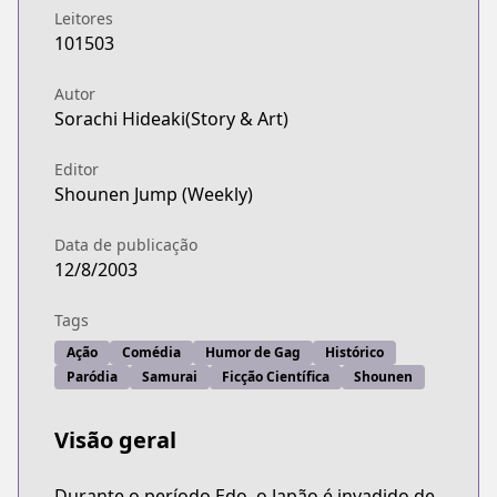
Leitores
101503
Autor
Sorachi Hideaki(Story & Art)
Editor
Shounen Jump (Weekly)
Data de publicação
12/8/2003
Tags
Ação
Comédia
Humor de Gag
Histórico
Paródia
Samurai
Ficção Científica
Shounen
Visão geral
Durante o período Edo, o Japão é invadido de