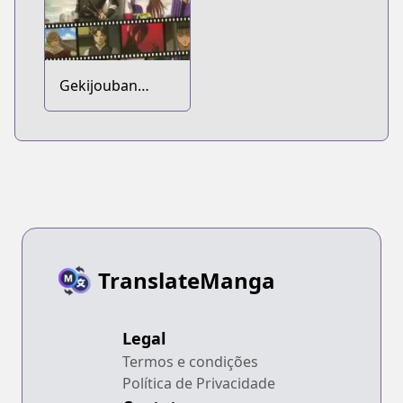
Gekijouban
Gintama:
Kanketsu-hen -
Yorozuya yo Eien
Nare
TranslateManga
Legal
Termos e condições
Política de Privacidade