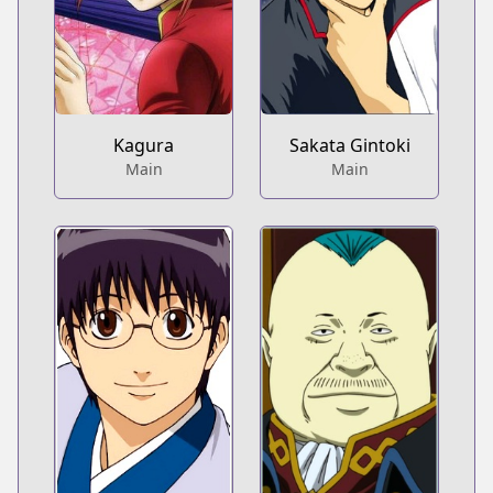
Kagura
Sakata Gintoki
Main
Main