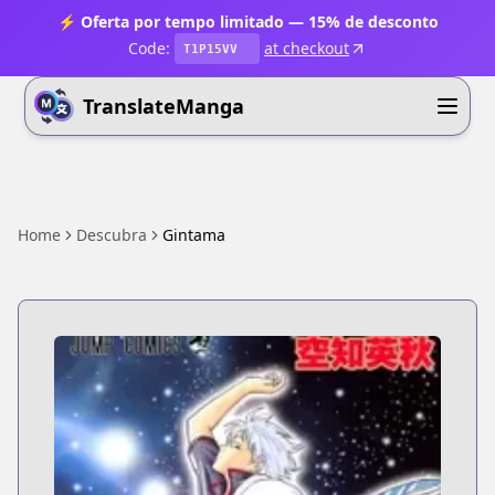
⚡ Oferta por tempo limitado — 15% de desconto
Code:
at checkout
T1P15VV
TranslateManga
Home
Descubra
Gintama