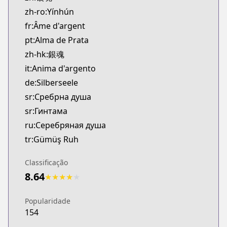
zh-ro:Yínhún
fr:Âme d'argent
pt:Alma de Prata
zh-hk:銀魂
it:Anima d'argento
de:Silberseele
sr:Сребрна душа
sr:Гинтама
ru:Серебряная душа
tr:Gümüş Ruh
Classificação
8.64
★
★
★
★
★
Popularidade
154