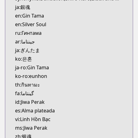
Kitsu
ja:銀魂
https://kitsu.app/manga/116
en:Gin Tama
CDJapan
en:Silver Soul
CDJapan
ru:Гинтама
https://www.anime-planet.com/manga/https://ww
MangaUpdates
ar:جينتاما
MangaUpdates
ja:ぎんたま
https://www.mangaupdates.com/series.html?id=2
ko:은혼
Book☆Walker
ja-ro:Gin Tama
Book☆Walker
ko-ro:eunhon
https://bookwalker.jp/series/13001/list
th:กินทามะ
Official English
Official English
fa:گینتاما
https://www.viz.com/gin-tama
id:Jiwa Perak
es:Alma plateada
vi:Linh Hồn Bạc
ms:Jiwa Perak
zh:银魂