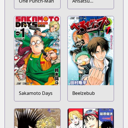
One Punch-Man
Ansatsu
Kyoushitsu
Sakamoto Days
Beelzebub