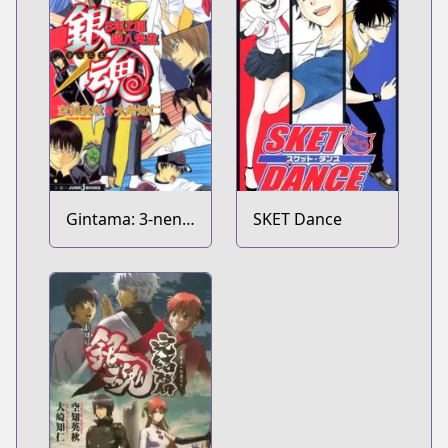
Gintama: 3-nen
SKET Dance
Z-gumi Ginpachi-
sensei