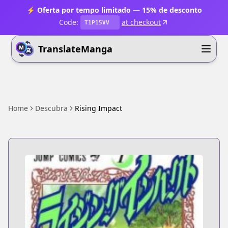
⚡ Oferta por tempo limitado — 15% de desconto
Code:
at checkout
T1P15VV
TranslateManga
Home
Descubra
Rising Impact