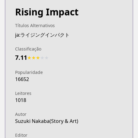
Rising Impact
Títulos Alternativos
ja:ライジングインパクト
Classificação
7.11
★
★
★
★
★
Popularidade
16652
Leitores
1018
Autor
Suzuki Nakaba(Story & Art)
Editor