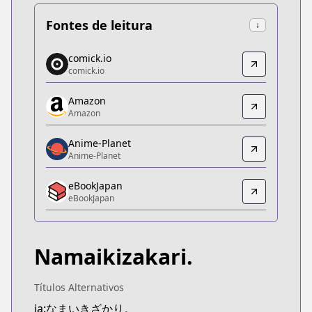
Fontes de leitura
↓
comick.io
comick.io
comick.io
comick.io
https://comick.io/comic/namaikizakari
Amazon
Amazon
Amazon
Amazon
https://www.amazon.co.jp/-/en/gp/product/B07
Anime-Planet
Anime-Planet
Anime-Planet
Anime-Planet
eBookJapan
https://www.anime-planet.com/manga/namaikizak
eBookJapan
eBookJapan
eBookJapan
https://ebookjapan.yahoo.co.jp/books/248405/
Namaikizakari.
Kitsu
Kitsu
https://kitsu.app/manga/25496
Títulos Alternativos
CDJapan
ja:なまいきざかり。