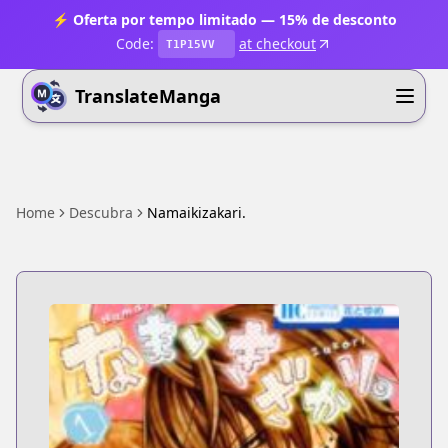
⚡ Oferta por tempo limitado — 15% de desconto
Code:
at checkout
T1P15VV
TranslateManga
Home
Descubra
Namaikizakari.