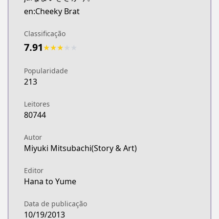
CDJapan
en:Cheeky Brat
https://www.anime-planet.com/manga/https://ww
MangaUpdates
Classificação
MangaUpdates
7.91
★
★
★
★
★
https://www.mangaupdates.com/series.html?id=1
Book☆Walker
Popularidade
Book☆Walker
213
https://bookwalker.jp/series/21572/list
Official English
Leitores
Official English
80744
https://yenpress.com/9781975334352/cheeky-brat-
Autor
Miyuki Mitsubachi(Story & Art)
Editor
Hana to Yume
Data de publicação
10/19/2013