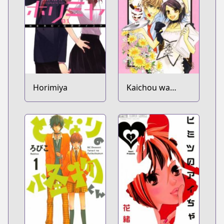
Horimiya
Kaichou wa
Maid-sama!