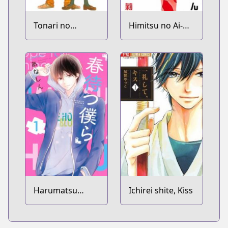
Tonari no
Himitsu no Ai-
Kaibutsu-kun
chan
Harumatsu
Ichirei shite, Kiss
Bokura