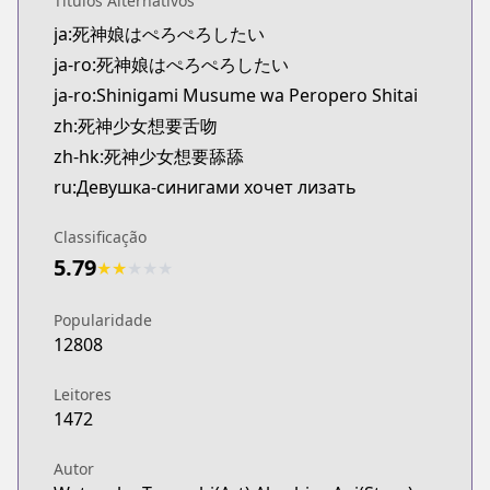
Títulos Alternativos
Kitsu
ja:死神娘はぺろぺろしたい
https://kitsu.app/manga/74176
ja-ro:死神娘はぺろぺろしたい
CDJapan
CDJapan
ja-ro:Shinigami Musume wa Peropero Shitai
https://www.anime-planet.com/manga/https://ww
zh:死神少女想要舌吻
MangaUpdates
zh-hk:死神少女想要舔舔
MangaUpdates
ru:Девушка-cинигами хочет лизать
https://www.mangaupdates.com/series.html?id=1
Book☆Walker
Classificação
Book☆Walker
5.79
★
★
★
★
★
https://bookwalker.jp/series/286918
Popularidade
12808
Leitores
1472
Autor