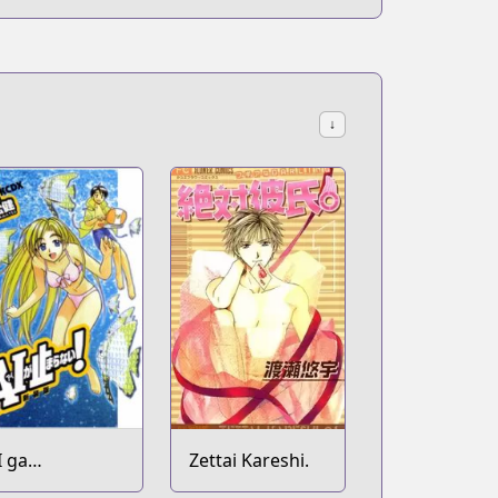
↓
I ga
Zettai Kareshi.
omaranai!