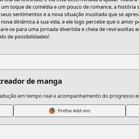
t/B074CG31CP/
um toque de comédia e um pouco de romance, a história se
seus sentimentos e a nova situação inusitada que se apres
nova dinâmica à sua vida, e ele logo percebe que o amor 
ideo-girl-ai
are-se para uma jornada divertida e cheia de reviravoltas
o de possibilidades!
/134627/
streador de manga
tradução em tempo real e acompanhamento do progresso em
s.html?id=3600
Firefox Add-ons