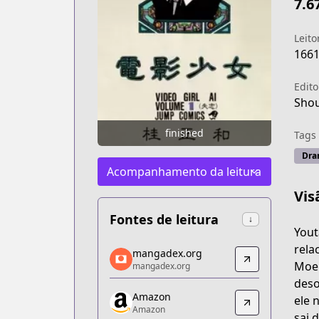
7.6
Leito
166
Edito
Shou
finished
Tags
Dra
Acompanhamento da leitura
Vis
Fontes de leitura
↓
Yout
mangadex.org
rela
mangadex.org
mangadex.org
Moem
mangadex.org
https://mangadex.org/title/6d93d9dd-
deso
Amazon
Amazon
ele 
Amazon
Amazon
sai 