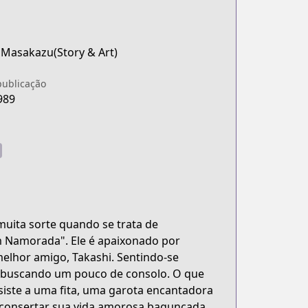
 Masakazu(Story & Art)
publicação
989
uita sorte quando se trata de
 Namorada". Ele é apaixonado por
melhor amigo, Takashi. Sentindo-se
, buscando um pouco de consolo. O que
siste a uma fita, uma garota encantadora
 a consertar sua vida amorosa bagunçada.