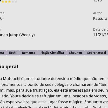
1319
7
★
★
★
★
★
res
Autor
10
Katsura
r
Data de 
nen Jump (Weekly)
11/21/1
ma
Ecchi
Romance
Ficção Científica
Shounen
Sobrenatural
ão geral
a Moteuchi é um estudante do ensino médio que não tem m
cionamentos, a ponto de seus colegas o chamarem de "Sem
i, mas, para sua frustração, ela está interessada em seu 
f303-4caa-b314-f4d817076891
lado, Youta decide se refugiar em uma locadora de vídeos
não esperava era que esse lugar fosse mágico! Enquanto as
da tela da televisão, e ela está determinada a ajudar Youta