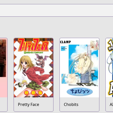
Pretty Face
Chobits
A
T