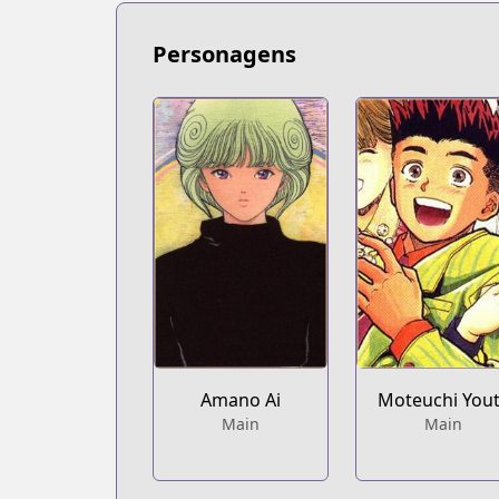
https://www.viz.com/video-girl-ai
Personagens
Amano Ai
Moteuchi You
Main
Main