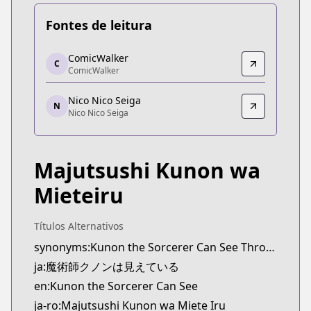
Fontes de leitura
ComicWalker
ComicWalker
C
ComicWalker
ComicWalker
https://comic-walker.com/contents/detail/KDCW
Nico Nico Seiga
Nico Nico Seiga
N
Nico Nico Seiga
Nico Nico Seiga
https://seiga.nicovideo.jp/comic/58094
Majutsushi Kunon wa
Mieteiru
Títulos Alternativos
synonyms:Kunon the Sorcerer Can See Through
ja:魔術師クノンは見えている
en:Kunon the Sorcerer Can See
ja-ro:Majutsushi Kunon wa Miete Iru