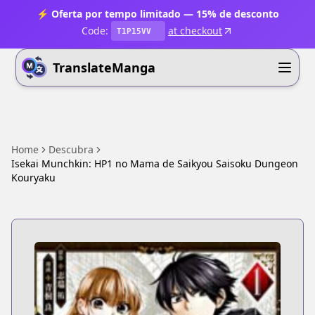
⚡ Oferta por tempo limitado — 15% de desconto
Code:
at checkout
T1P15VV
TranslateManga
Home
Descubra
Isekai Munchkin: HP1 no Mama de Saikyou Saisoku Dungeon
Kouryaku