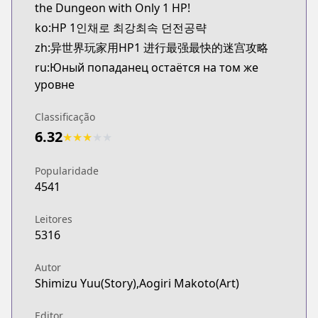
the Dungeon with Only 1 HP!
ko:HP 1인채로 최강최속 던전공략
zh:异世界玩家用HP1 进行最强最快的迷宫攻略
ru:Юный попаданец остаётся на том же
уровне
Classificação
6.32
★
★
★
★
★
Popularidade
4541
Leitores
5316
Autor
Shimizu Yuu(Story),Aogiri Makoto(Art)
Editor