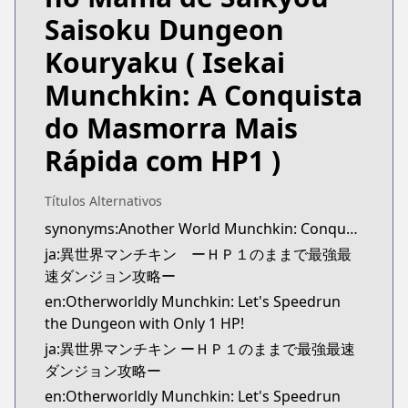
https://www.mangaupdates.com/series.html?id=m
Saisoku Dungeon
Kouryaku
( Isekai
Munchkin: A Conquista
do Masmorra Mais
Rápida com HP1 )
Títulos Alternativos
synonyms:Another World Munchkin: Conquering the Dungeon as the Strongest and the Fastest with Only 1 HP
ja:異世界マンチキン ーＨＰ１のままで最強最
速ダンジョン攻略ー
en:Otherworldly Munchkin: Let's Speedrun
the Dungeon with Only 1 HP!
ja:異世界マンチキン ーＨＰ１のままで最強最速
ダンジョン攻略ー
en:Otherworldly Munchkin: Let's Speedrun