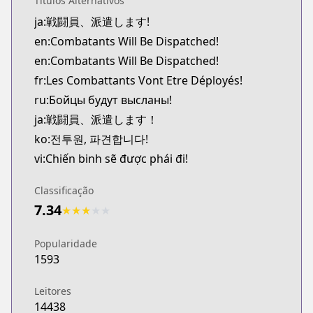
Títulos Alternativos
ja:戦闘員、派遣します!
en:Combatants Will Be Dispatched!
en:Combatants Will Be Dispatched!
fr:Les Combattants Vont Etre Déployés!
ru:Бойцы будут высланы!
ja:戦闘員、派遣します！
ko:전투원, 파견합니다!
vi:Chiến binh sẽ được phái đi!
Classificação
7.34
★
★
★
★
★
Popularidade
1593
Leitores
14438