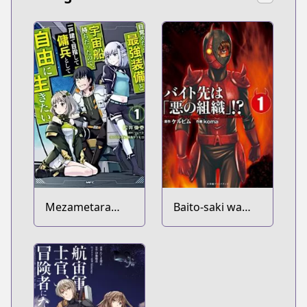
Mezametara
Baito-saki wa
Saikyou Soubi to
"Aku no
Uchuusenmochi
Soshiki"!?
Datta node,
Ikkodate
Mezashite
Youhei toshite