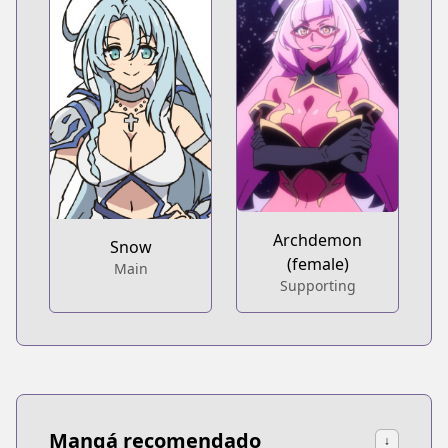
Archdemon
Snow
(female)
Main
Supporting
Mangá recomendado
↓