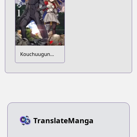
Jiyuu ni Ikitai
Kouchuugun
Shikan,
Boukensha ni
Naru
TranslateManga