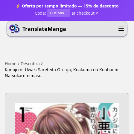
⚡ Oferta por tempo limitado — 15% de desconto
Code:
at checkout
T1P15VV
TranslateManga
Home
Descubra
Kanojo ni Uwaki Sareteita Ore ga, Koakuma na Kouhai ni
Natsukareteimasu