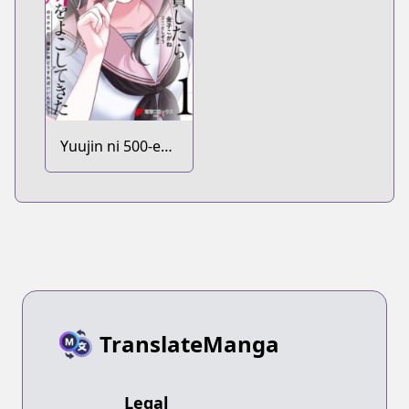
Yuujin ni 500-en
Kashitara
Shakkin no Kata
ni Imouto wo
Yokoshitekita no
dakeredo, Ore
wa Ittai
Dousureba Ii n
darou
TranslateManga
Legal