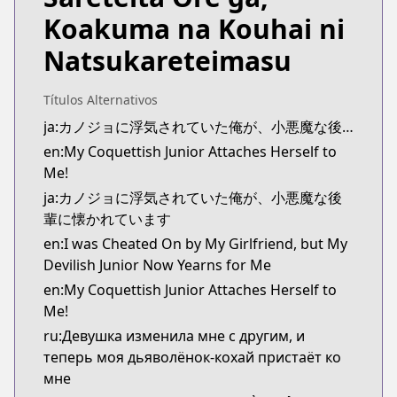
https://www.mangaupdates.com/series.html?id=
Koakuma na Kouhai ni
Natsukareteimasu
Títulos Alternativos
ja:カノジョに浮気されていた俺が、小悪魔な後輩に懐かれています
en:My Coquettish Junior Attaches Herself to
Me!
ja:カノジョに浮気されていた俺が、小悪魔な後
輩に懐かれています
en:I was Cheated On by My Girlfriend, but My
Devilish Junior Now Yearns for Me
en:My Coquettish Junior Attaches Herself to
Me!
ru:Девушка изменила мне с другим, и
теперь моя дьяволёнок-кохай пристаёт ко
мне