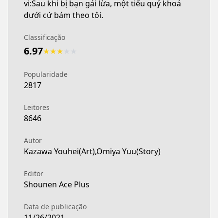
vi:Sau khi bị bạn gái lừa, một tiểu quỷ khoá
dưới cứ bám theo tôi.
Classificação
6.97
★
★
★
★
★
Popularidade
2817
Leitores
8646
Autor
Kazawa Youhei(Art),Omiya Yuu(Story)
Editor
Shounen Ace Plus
Data de publicação
11/26/2021