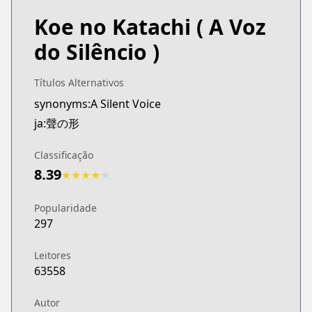
Koe no Katachi
( A Voz
do Silêncio )
Títulos Alternativos
synonyms:A Silent Voice
ja:聲の形
Classificação
8.39
★
★
★
★
★
Popularidade
297
Leitores
63558
Autor