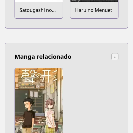
Satougashi no
Haru no Menuet
Dangan wa
Uchinukenai: A
Lollypop or A
Bullet
Manga relacionado
↓