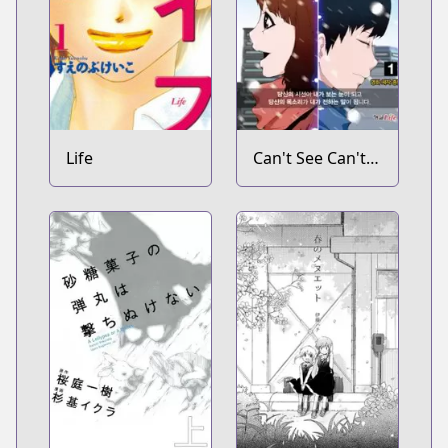
Life
Can't See Can't
Hear But Love