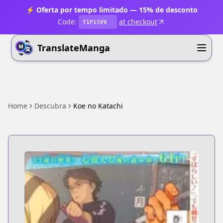
⚡ Oferta por tempo limitado — 15% de desconto
Code:
at checkout
T1P15VV
TranslateManga
Home
Descubra
Koe no Katachi